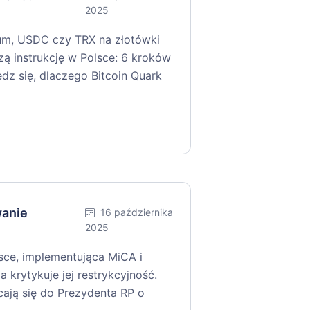
2025
um, USDC czy TRX na złotówki
zą instrukcję w Polsce: 6 kroków
edz się, dlaczego Bitcoin Quark
wanie
16 października
2025
ce, implementująca MiCA i
a krytykuje jej restrykcyjność.
cają się do Prezydenta RP o