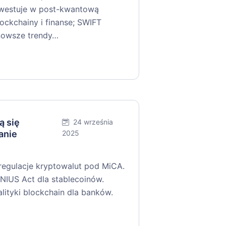
nwestuje w post-kwantową
ockchainy i finanse; SWIFT
jnowsze trendy…
ą się
24 września
anie
2025
 regulacje kryptowalut pod MiCA.
IUS Act dla stablecoinów.
tyki blockchain dla banków.