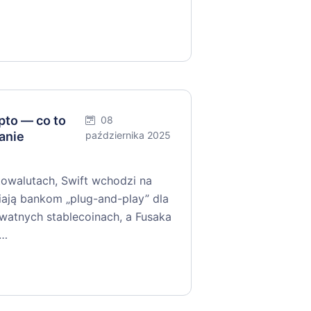
to — co to
08
anie
października 2025
walutach, Swift wchodzi na
niają bankom „plug-and-play” dla
ywatnych stablecoinach, a Fusaka
y…