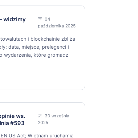
— widzimy
04
października 2025
towalutach i blockchainie zbliża
y: data, miejsce, prelegenci i
 do wydarzenia, które gromadzi
pinie ws.
30 września
dnia #593
2025
GENIUS Act; Wietnam uruchamia