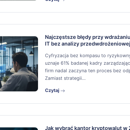
Najczęstsze błędy przy wdrażan
IT bez analizy przedwdrożeniowe
Cyfryzacja bez kompasu to ryzykowny r
uznaje 61% badanej kadry zarządzając
firm nadal zaczyna ten proces bez o
Zamiast strategii…
Czytaj
Jak wybrać kantor kryptowalut w