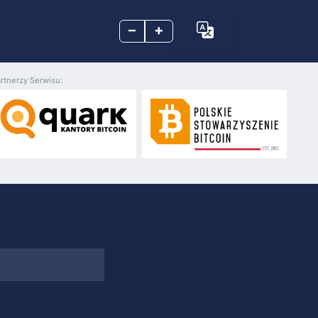
–
+
rtnerzy Serwisu: