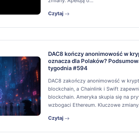
zmiany. Apelują o…
Czytaj
DAC8 kończy anonimowość w kryp
oznacza dla Polaków? Podsumow
tygodnia #594
DAC8 zakończy anonimowość w krypto
blockchain, a Chainlink i Swift zapew
blockchain. Ameryka skupia się na pr
wzbogaci Ethereum. Kluczowe zmian
Czytaj