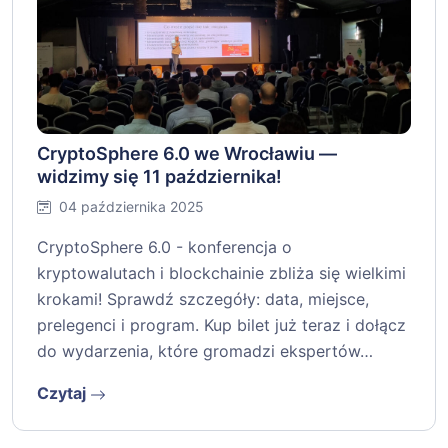
CryptoSphere 6.0 we Wrocławiu —
widzimy się 11 października!
04 października 2025
CryptoSphere 6.0 - konferencja o
kryptowalutach i blockchainie zbliża się wielkimi
krokami! Sprawdź szczegóły: data, miejsce,
prelegenci i program. Kup bilet już teraz i dołącz
do wydarzenia, które gromadzi ekspertów…
Czytaj