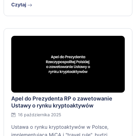
Czytaj
Apel do Prezydenta RP o zawetowanie
Ustawy o rynku kryptoaktywów
16 października 2025
Ustawa o rynku kryptoaktywów w Polsce,
implementująca MiCA i "travel rule", budzi