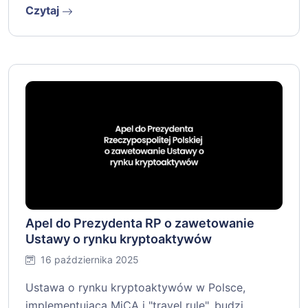
Czytaj
Apel do Prezydenta RP o zawetowanie
Ustawy o rynku kryptoaktywów
16 października 2025
Ustawa o rynku kryptoaktywów w Polsce,
implementująca MiCA i "travel rule", budzi