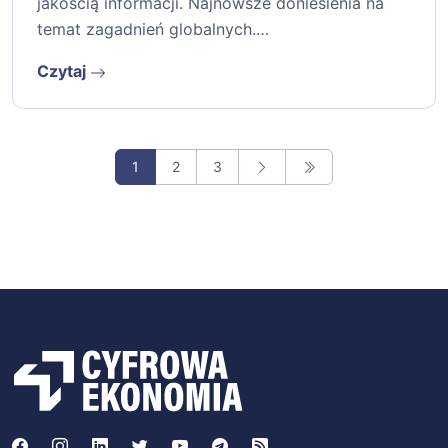
jakością informacji. Najnowsze doniesienia na
temat zagadnień globalnych.…
Czytaj
1
2
3