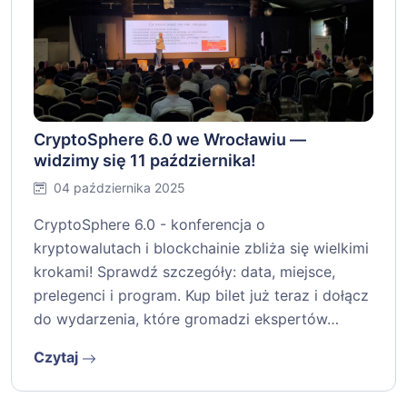
CryptoSphere 6.0 we Wrocławiu —
widzimy się 11 października!
04 października 2025
CryptoSphere 6.0 - konferencja o
kryptowalutach i blockchainie zbliża się wielkimi
krokami! Sprawdź szczegóły: data, miejsce,
prelegenci i program. Kup bilet już teraz i dołącz
do wydarzenia, które gromadzi ekspertów…
Czytaj