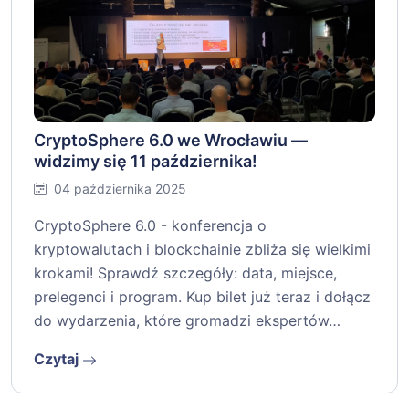
CryptoSphere 6.0 we Wrocławiu —
widzimy się 11 października!
04 października 2025
CryptoSphere 6.0 - konferencja o
kryptowalutach i blockchainie zbliża się wielkimi
krokami! Sprawdź szczegóły: data, miejsce,
prelegenci i program. Kup bilet już teraz i dołącz
do wydarzenia, które gromadzi ekspertów…
Czytaj