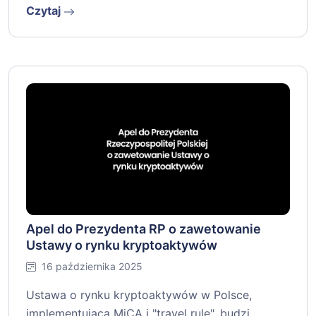
Czytaj
Apel do Prezydenta RP o zawetowanie
Ustawy o rynku kryptoaktywów
16 października 2025
Ustawa o rynku kryptoaktywów w Polsce,
implementująca MiCA i "travel rule", budzi