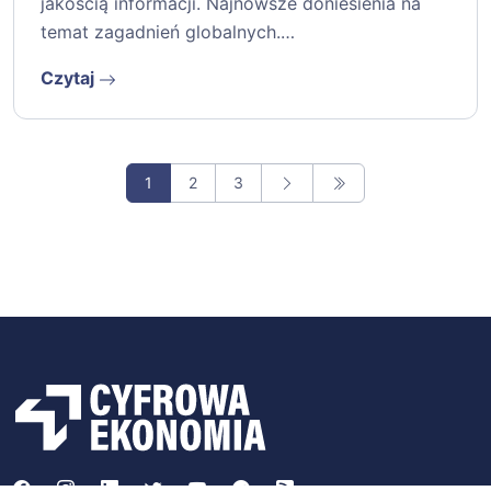
jakością informacji. Najnowsze doniesienia na
temat zagadnień globalnych.…
Czytaj
1
2
3