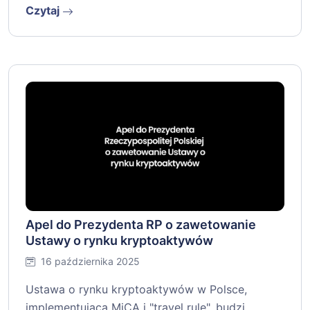
Czytaj
Apel do Prezydenta RP o zawetowanie
Ustawy o rynku kryptoaktywów
16 października 2025
Ustawa o rynku kryptoaktywów w Polsce,
implementująca MiCA i "travel rule", budzi