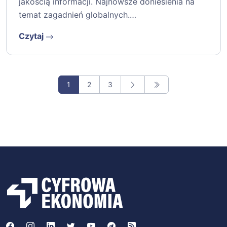
jakością informacji. Najnowsze doniesienia na
temat zagadnień globalnych.…
Czytaj
1
2
3