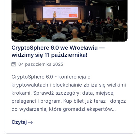
CryptoSphere 6.0 we Wrocławiu —
widzimy się 11 października!
04 października 2025
CryptoSphere 6.0 - konferencja o
kryptowalutach i blockchainie zbliża się wielkimi
krokami! Sprawdź szczegóły: data, miejsce,
prelegenci i program. Kup bilet już teraz i dołącz
do wydarzenia, które gromadzi ekspertów…
Czytaj