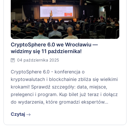
CryptoSphere 6.0 we Wrocławiu —
widzimy się 11 października!
04 października 2025
CryptoSphere 6.0 - konferencja o
kryptowalutach i blockchainie zbliża się wielkimi
krokami! Sprawdź szczegóły: data, miejsce,
prelegenci i program. Kup bilet już teraz i dołącz
do wydarzenia, które gromadzi ekspertów…
Czytaj