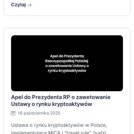
Czytaj
Apel do Prezydenta RP o zawetowanie
Ustawy o rynku kryptoaktywów
16 października 2025
Ustawa o rynku kryptoaktywów w Polsce,
implementująca MiCA i "travel rule", budzi