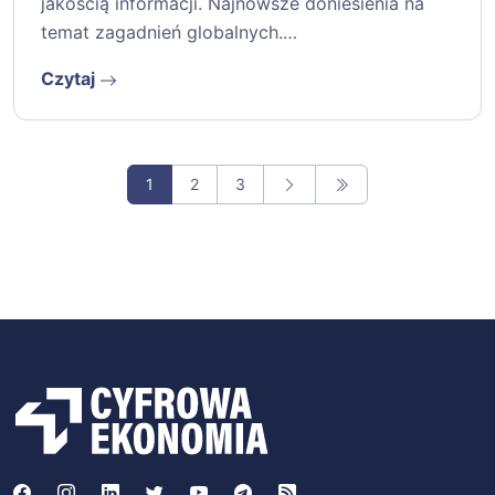
jakością informacji. Najnowsze doniesienia na
temat zagadnień globalnych.…
Czytaj
1
2
3