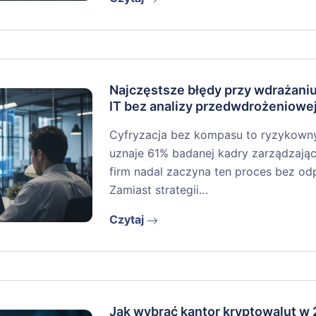
Najczęstsze błędy przy wdrażan
IT bez analizy przedwdrożeniowe
Cyfryzacja bez kompasu to ryzykowny r
uznaje 61% badanej kadry zarządzając
firm nadal zaczyna ten proces bez o
Zamiast strategii…
Czytaj
Jak wybrać kantor kryptowalut w