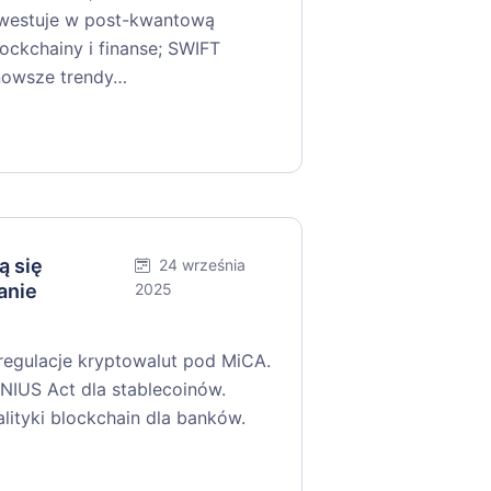
nwestuje w post-kwantową
ockchainy i finanse; SWIFT
jnowsze trendy…
ą się
24 września
anie
2025
 regulacje kryptowalut pod MiCA.
IUS Act dla stablecoinów.
tyki blockchain dla banków.