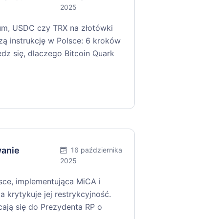
2025
um, USDC czy TRX na złotówki
zą instrukcję w Polsce: 6 kroków
edz się, dlaczego Bitcoin Quark
wanie
16 października
2025
ce, implementująca MiCA i
a krytykuje jej restrykcyjność.
cają się do Prezydenta RP o