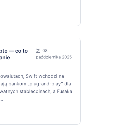
to — co to
08
anie
października 2025
walutach, Swift wchodzi na
niają bankom „plug-and-play” dla
ywatnych stablecoinach, a Fusaka
y…