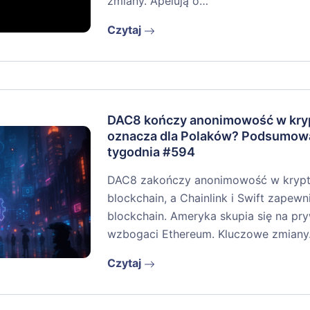
zmiany. Apelują o…
Czytaj
DAC8 kończy anonimowość w kryp
oznacza dla Polaków? Podsumow
tygodnia #594
DAC8 zakończy anonimowość w krypto
blockchain, a Chainlink i Swift zapew
blockchain. Ameryka skupia się na pr
wzbogaci Ethereum. Kluczowe zmian
Czytaj