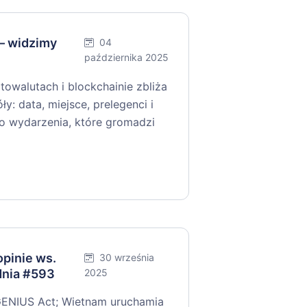
— widzimy
04
października 2025
towalutach i blockchainie zbliża
y: data, miejsce, prelegenci i
 do wydarzenia, które gromadzi
pinie ws.
30 września
dnia #593
2025
GENIUS Act; Wietnam uruchamia