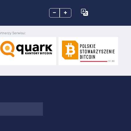
–
+
rtnerzy Serwisu: