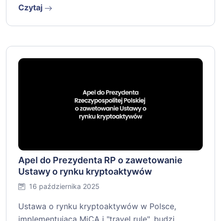
Czytaj
Apel do Prezydenta RP o zawetowanie
Ustawy o rynku kryptoaktywów
16 października 2025
Ustawa o rynku kryptoaktywów w Polsce,
implementująca MiCA i "travel rule", budzi