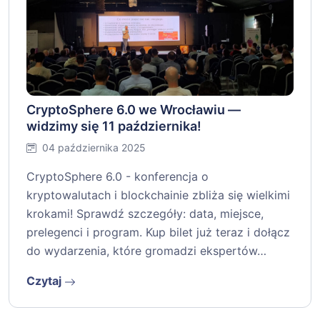
CryptoSphere 6.0 we Wrocławiu —
widzimy się 11 października!
04 października 2025
CryptoSphere 6.0 - konferencja o
kryptowalutach i blockchainie zbliża się wielkimi
krokami! Sprawdź szczegóły: data, miejsce,
prelegenci i program. Kup bilet już teraz i dołącz
do wydarzenia, które gromadzi ekspertów…
Czytaj