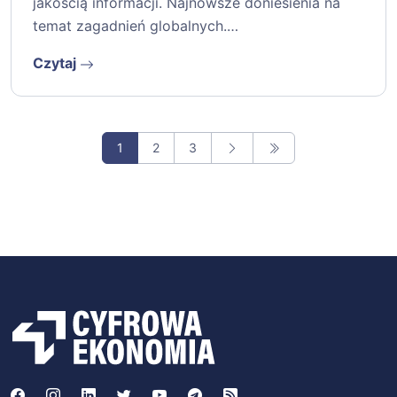
jakością informacji. Najnowsze doniesienia na
temat zagadnień globalnych.…
Czytaj
1
2
3