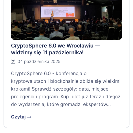
CryptoSphere 6.0 we Wrocławiu —
widzimy się 11 października!
04 października 2025
CryptoSphere 6.0 - konferencja o
kryptowalutach i blockchainie zbliża się wielkimi
krokami! Sprawdź szczegóły: data, miejsce,
prelegenci i program. Kup bilet już teraz i dołącz
do wydarzenia, które gromadzi ekspertów…
Czytaj