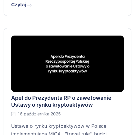
Czytaj
Apel do Prezydenta RP o zawetowanie
Ustawy o rynku kryptoaktywów
16 października 2025
Ustawa o rynku kryptoaktywów w Polsce,
implementująca MiCA i "travel rule", budzi