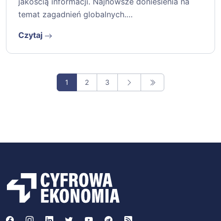
jakością informacji. Najnowsze doniesienia na
temat zagadnień globalnych.…
Czytaj
1
2
3