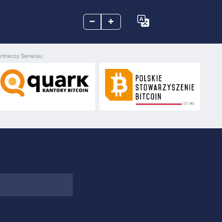
–
+
rtnerzy Serwisu: