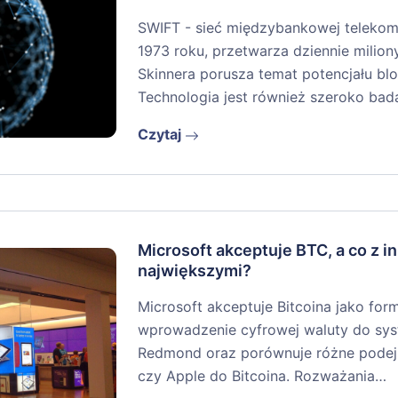
SWIFT - sieć międzybankowej telekomun
1973 roku, przetwarza dziennie miliony
Skinnera porusza temat potencjału bl
Technologia jest również szeroko ba
Czytaj
Microsoft akceptuje BTC, a co z i
największymi?
Microsoft akceptuje Bitcoina jako for
wprowadzenie cyfrowej waluty do syst
Redmond oraz porównuje różne podejśc
czy Apple do Bitcoina. Rozważania…