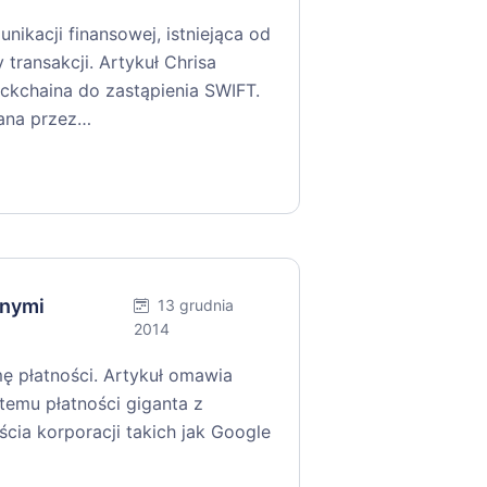
ikacji finansowej, istniejąca od
 transakcji. Artykuł Chrisa
ockchaina do zastąpienia SWIFT.
dana przez…
nnymi
13 grudnia
2014
mę płatności. Artykuł omawia
emu płatności giganta z
ia korporacji takich jak Google