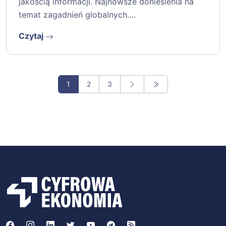
jakością informacji. Najnowsze doniesienia na
temat zagadnień globalnych.…
Czytaj
1
2
3