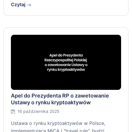
Czytaj
Apel do Prezydenta RP o zawetowanie
Ustawy o rynku kryptoaktywów
16 października 2025
Ustawa o rynku kryptoaktywów w Polsce,
implementująca MiCA i "travel rule", budzi