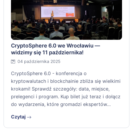
CryptoSphere 6.0 we Wrocławiu —
widzimy się 11 października!
04 października 2025
CryptoSphere 6.0 - konferencja o
kryptowalutach i blockchainie zbliża się wielkimi
krokami! Sprawdź szczegóły: data, miejsce,
prelegenci i program. Kup bilet już teraz i dołącz
do wydarzenia, które gromadzi ekspertów…
Czytaj