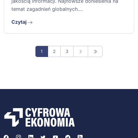
jakością informacji. Najnowsze doniesienia na
temat zagadnień globalnych.…
Czytaj
1
2
3