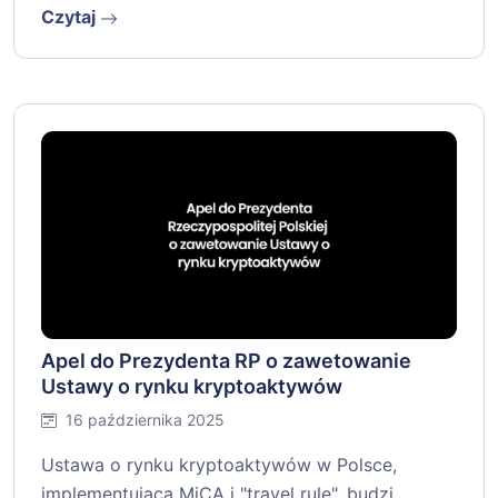
Czytaj
Apel do Prezydenta RP o zawetowanie
Ustawy o rynku kryptoaktywów
16 października 2025
Ustawa o rynku kryptoaktywów w Polsce,
implementująca MiCA i "travel rule", budzi