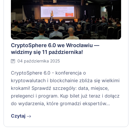
CryptoSphere 6.0 we Wrocławiu —
widzimy się 11 października!
04 października 2025
CryptoSphere 6.0 - konferencja o
kryptowalutach i blockchainie zbliża się wielkimi
krokami! Sprawdź szczegóły: data, miejsce,
prelegenci i program. Kup bilet już teraz i dołącz
do wydarzenia, które gromadzi ekspertów…
Czytaj