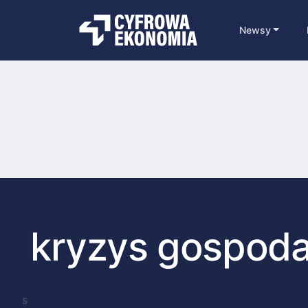
Newsy
kryzys gospod
s