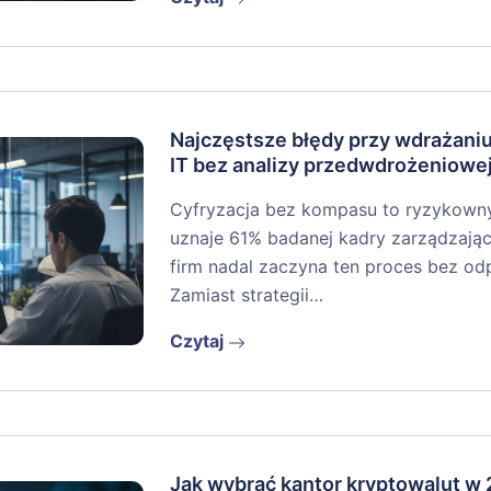
Najczęstsze błędy przy wdrażan
IT bez analizy przedwdrożeniowe
Cyfryzacja bez kompasu to ryzykowny r
uznaje 61% badanej kadry zarządzając
firm nadal zaczyna ten proces bez o
Zamiast strategii…
Czytaj
Jak wybrać kantor kryptowalut w