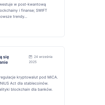
nwestuje w post-kwantową
ockchainy i finanse; SWIFT
jnowsze trendy…
ą się
24 września
anie
2025
 regulacje kryptowalut pod MiCA.
IUS Act dla stablecoinów.
tyki blockchain dla banków.