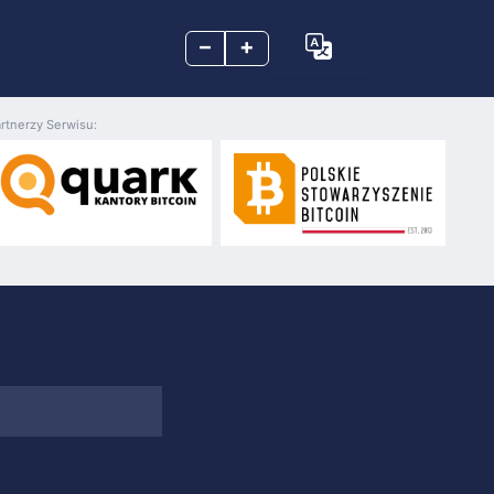
–
+
rtnerzy Serwisu: