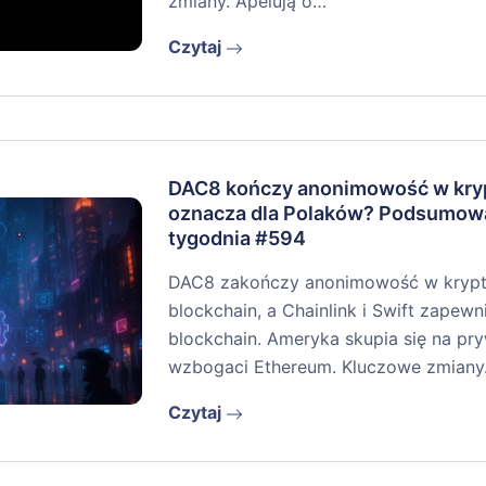
zmiany. Apelują o…
Czytaj
DAC8 kończy anonimowość w kryp
oznacza dla Polaków? Podsumow
tygodnia #594
DAC8 zakończy anonimowość w krypto
blockchain, a Chainlink i Swift zapew
blockchain. Ameryka skupia się na pr
wzbogaci Ethereum. Kluczowe zmian
Czytaj