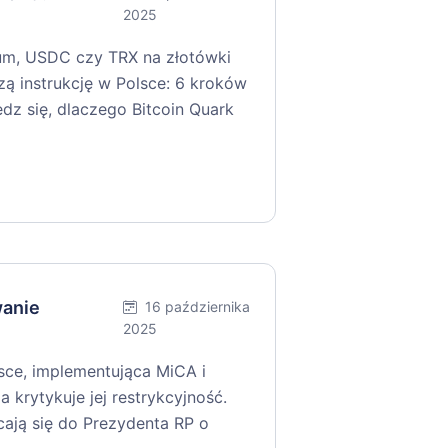
2025
um, USDC czy TRX na złotówki
zą instrukcję w Polsce: 6 kroków
edz się, dlaczego Bitcoin Quark
wanie
16 października
2025
ce, implementująca MiCA i
a krytykuje jej restrykcyjność.
cają się do Prezydenta RP o