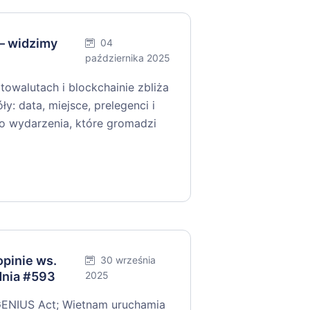
— widzimy
04
października 2025
towalutach i blockchainie zbliża
y: data, miejsce, prelegenci i
 do wydarzenia, które gromadzi
pinie ws.
30 września
dnia #593
2025
GENIUS Act; Wietnam uruchamia