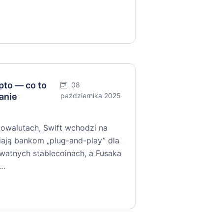
to — co to
08
anie
października 2025
walutach, Swift wchodzi na
niają bankom „plug-and-play” dla
ywatnych stablecoinach, a Fusaka
y…