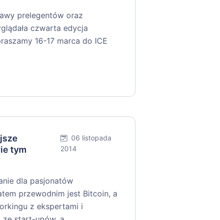
sławy prelegentów oraz
yglądała czwarta edycja
apraszamy 16-17 marca do ICE
ejsze
06 listopada
ie tym
2014
anie dla pasjonatów
atem przewodnim jest Bitcoin, a
rkingu z ekspertami i
y ze start-upów, a…