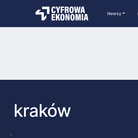
Newsy
kraków
s