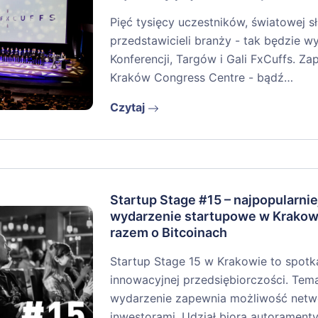
Pięć tysięcy uczestników, światowej 
przedstawicieli branży - tak będzie w
Konferencji, Targów i Gali FxCuffs. Z
Kraków Congress Centre - bądź…
Czytaj
Startup Stage #15 – najpopularni
wydarzenie startupowe w Krakow
razem o Bitcoinach
Startup Stage 15 w Krakowie to spotk
innowacyjnej przedsiębiorczości. Tem
wydarzenie zapewnia możliwość netwo
inwestorami. Udział biorą autorament