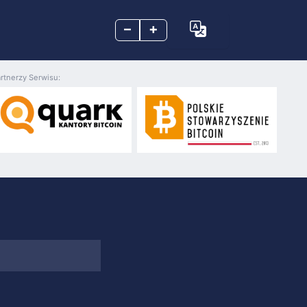
–
+
rtnerzy Serwisu: