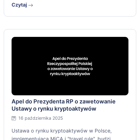
Czytaj
Apel do Prezydenta RP o zawetowanie
Ustawy o rynku kryptoaktywów
16 października 2025
Ustawa o rynku kryptoaktywów w Polsce,
implementująca MiCA i "travel rule", budzi