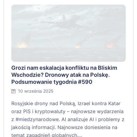
AI ocenia, kiedy Rosja może zająć Ukrainę.
Prezydent Ukrainy ostrzega Polskę.
Podsumowanie tygodnia #591
17 września 2025
Sprawdź najnowsze doniesienia technologiczne:
AI przewiduje datę potencjalnego konfliktu z
Rosją, Malta sprzeciwia się centralizacji nadzoru
nad kryptowalutami w UE, prezydent Ukrainy
ostrzega Polskę przed atakami, a AI może
pomóc…
Czytaj