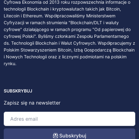
jakością informacji. Najnowsze doniesienia na
temat zagadnień globalnych.…
Czytaj
1
2
3