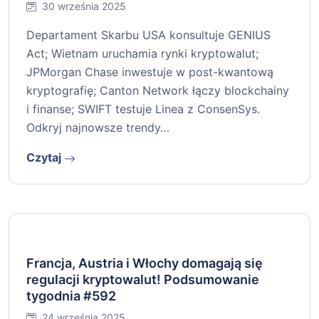
Departament skarbu USA prosi o opinie
ws. GENIUS act. Podsumowanie tygodnia
#593
30 września 2025
Departament Skarbu USA konsultuje GENIUS
Act; Wietnam uruchamia rynki kryptowalut;
JPMorgan Chase inwestuje w post-kwantową