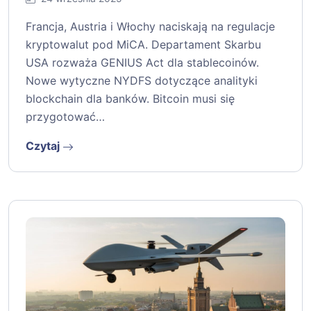
kryptografię; Canton Network łączy blockchainy
i finanse; SWIFT testuje Linea z ConsenSys.
Odkryj najnowsze trendy…
Czytaj
Francja, Austria i Włochy domagają się
regulacji kryptowalut! Podsumowanie