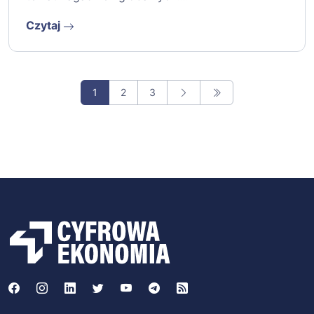
Grozi nam eskalacja konfliktu na Bliskim
Wschodzie? Dronowy atak na Polskę.
Podsumowanie tygodnia #590
10 września 2025
Rosyjskie drony nad Polską, Izrael kontra Katar
oraz PiS i kryptowaluty – najnowsze wydarzenia
z #miedzynarodowe. AI analizuje AI i problemy z