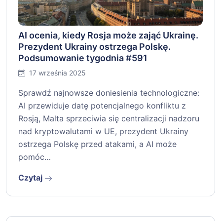
tygodnia #592
24 września 2025
Francja, Austria i Włochy naciskają na regulacje
kryptowalut pod MiCA. Departament Skarbu
USA rozważa GENIUS Act dla stablecoinów.
Nowe wytyczne NYDFS dotyczące analityki
blockchain dla banków. Bitcoin musi się
przygotować…
Czytaj