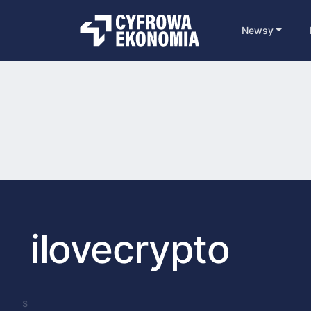
Newsy
ilovecrypto
s