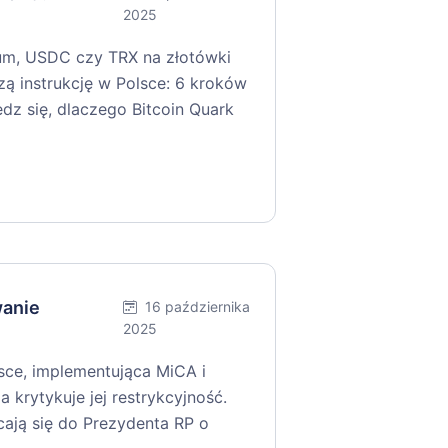
2025
um, USDC czy TRX na złotówki
zą instrukcję w Polsce: 6 kroków
edz się, dlaczego Bitcoin Quark
wanie
16 października
2025
ce, implementująca MiCA i
a krytykuje jej restrykcyjność.
cają się do Prezydenta RP o