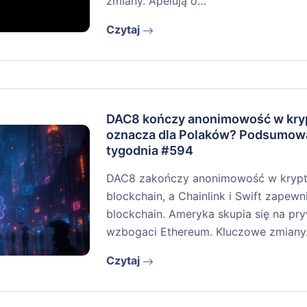
zmiany. Apelują o…
Czytaj
DAC8 kończy anonimowość w kryp
oznacza dla Polaków? Podsumow
tygodnia #594
DAC8 zakończy anonimowość w krypto
blockchain, a Chainlink i Swift zapew
blockchain. Ameryka skupia się na pr
wzbogaci Ethereum. Kluczowe zmian
Czytaj