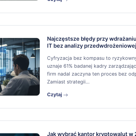
Najczęstsze błędy przy wdrażan
IT bez analizy przedwdrożeniowe
Cyfryzacja bez kompasu to ryzykowny r
uznaje 61% badanej kadry zarządzając
firm nadal zaczyna ten proces bez o
Zamiast strategii…
Czytaj
Jak wybrać kantor kryptowalut w