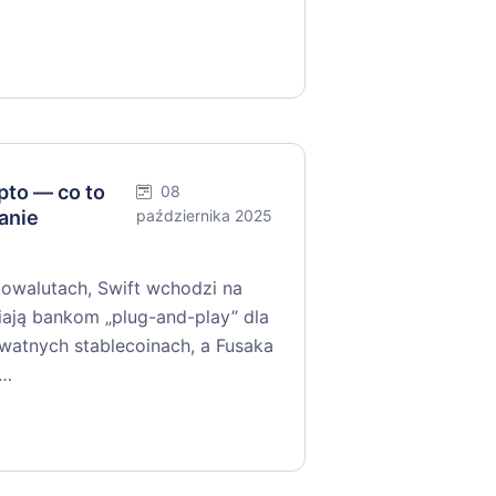
to — co to
08
anie
października 2025
walutach, Swift wchodzi na
niają bankom „plug-and-play” dla
ywatnych stablecoinach, a Fusaka
y…