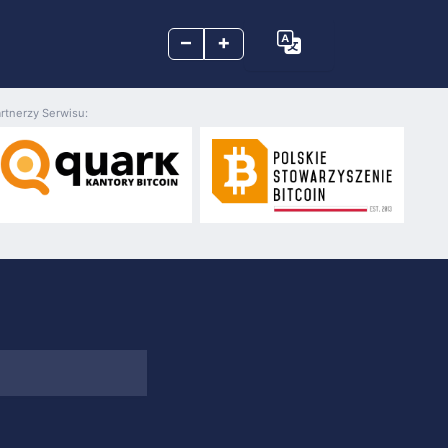
–
+
rtnerzy Serwisu: