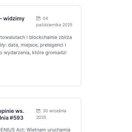
— widzimy
04
października 2025
towalutach i blockchainie zbliża
y: data, miejsce, prelegenci i
 do wydarzenia, które gromadzi
pinie ws.
30 września
dnia #593
2025
GENIUS Act; Wietnam uruchamia