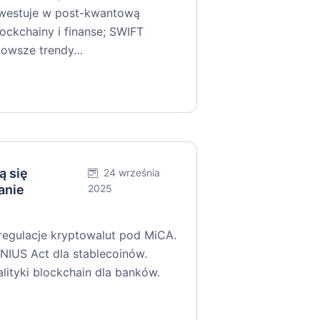
nwestuje w post-kwantową
ockchainy i finanse; SWIFT
jnowsze trendy…
ą się
24 września
anie
2025
 regulacje kryptowalut pod MiCA.
IUS Act dla stablecoinów.
tyki blockchain dla banków.