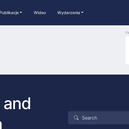
Publikacje
Wideo
Wydarzenia
Pa
y and
m