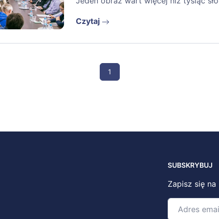
Jeden obraz wart więcej niż tysiąc sł
Czytaj
1
SUBSKRYBUJ
Zapisz się na