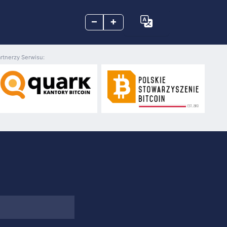
–
+
rtnerzy Serwisu: