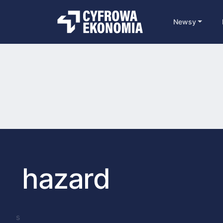
Newsy
hazard
s