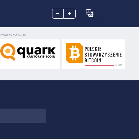
–
+
rtnerzy Serwisu: