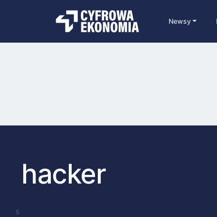
Newsy
hacker
s