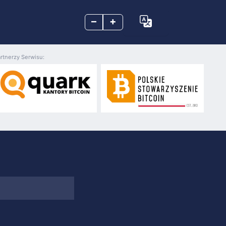
–
+
rtnerzy Serwisu: