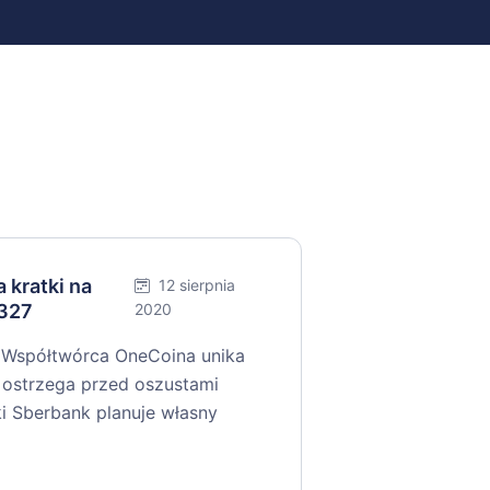
 kratki na
12 sierpnia
#327
2020
 Współtwórca OneCoina unika
F ostrzega przed oszustami
ki Sberbank planuje własny