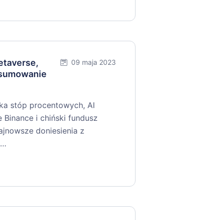
etaverse,
09 maja 2023
dsumowanie
ka stóp procentowych, AI
 Binance i chiński fundusz
ajnowsze doniesienia z
?…