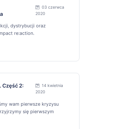
03 czerwca
sa
2020
cji, dystrybucji oraz
mpact re:action.
 Część 2:
14 kwietnia
2020
liśmy wam pierwsze kryzysu
rzyjrzymy się pierwszym