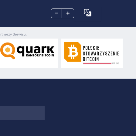
–
+
rtnerzy Serwisu: