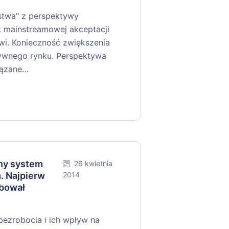
ństwa" z perspektywy
k mainstreamowej akceptacji
wi. Konieczność zwiększenia
tywnego rynku. Perspektywa
iązane…
ny system
26 kwietnia
. Najpierw
2014
óbował
ezrobocia i ich wpływ na