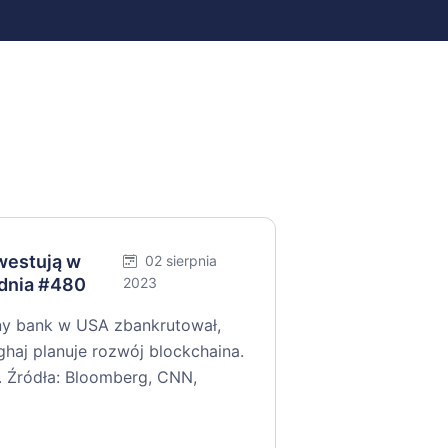
nwestują w
02 sierpnia
dnia #480
2023
jny bank w USA zbankrutował,
haj planuje rozwój blockchaina.
i. Źródła: Bloomberg, CNN,