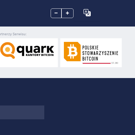
–
+
rtnerzy Serwisu: