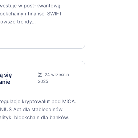
nwestuje w post-kwantową
ockchainy i finanse; SWIFT
jnowsze trendy…
ą się
24 września
anie
2025
 regulacje kryptowalut pod MiCA.
IUS Act dla stablecoinów.
tyki blockchain dla banków.