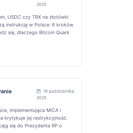
2025
um, USDC czy TRX na złotówki
zą instrukcję w Polsce: 6 kroków
edz się, dlaczego Bitcoin Quark
wanie
16 października
2025
ce, implementująca MiCA i
a krytykuje jej restrykcyjność.
cają się do Prezydenta RP o