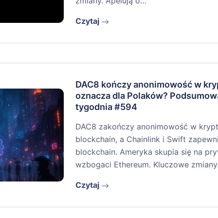
zmiany. Apelują o…
Czytaj
DAC8 kończy anonimowość w kryp
oznacza dla Polaków? Podsumow
tygodnia #594
DAC8 zakończy anonimowość w krypto
blockchain, a Chainlink i Swift zapew
blockchain. Ameryka skupia się na pr
wzbogaci Ethereum. Kluczowe zmian
Czytaj