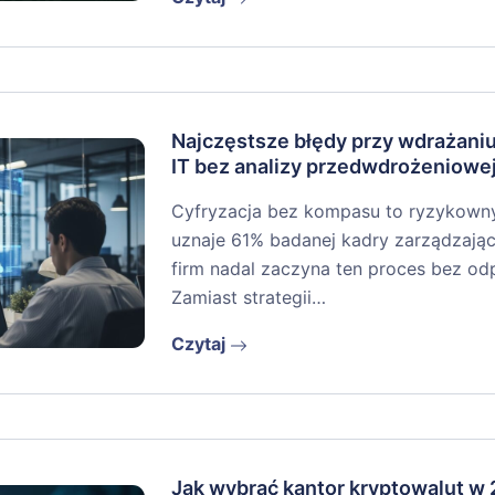
Najczęstsze błędy przy wdrażan
IT bez analizy przedwdrożeniowe
Cyfryzacja bez kompasu to ryzykowny r
uznaje 61% badanej kadry zarządzając
firm nadal zaczyna ten proces bez o
Zamiast strategii…
Czytaj
Jak wybrać kantor kryptowalut w