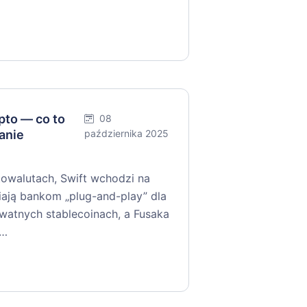
to — co to
08
anie
października 2025
walutach, Swift wchodzi na
niają bankom „plug-and-play” dla
ywatnych stablecoinach, a Fusaka
y…