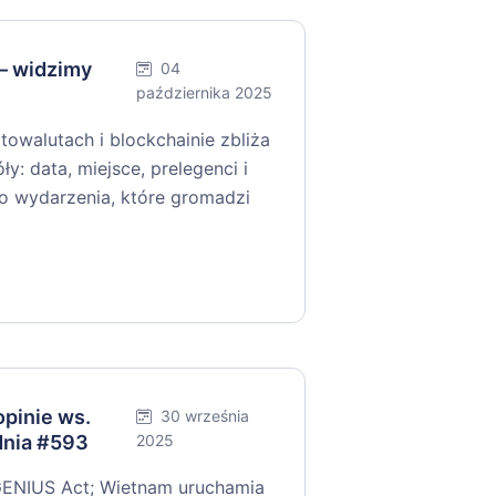
— widzimy
04
października 2025
towalutach i blockchainie zbliża
y: data, miejsce, prelegenci i
 do wydarzenia, które gromadzi
pinie ws.
30 września
dnia #593
2025
GENIUS Act; Wietnam uruchamia