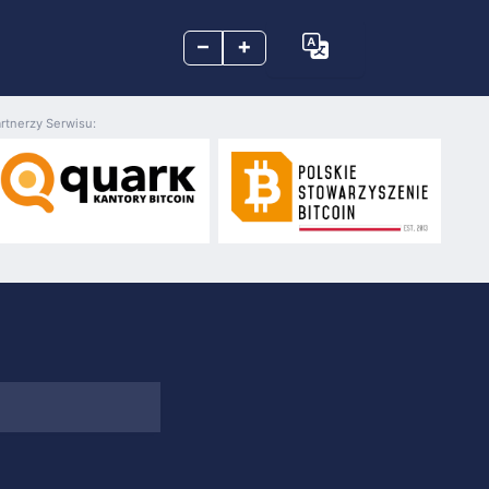
–
+
rtnerzy Serwisu: