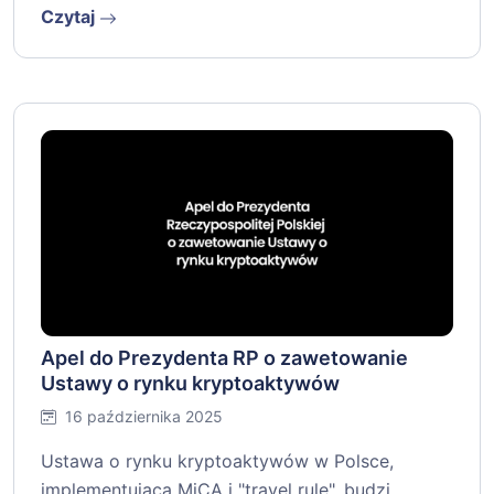
Czytaj
Apel do Prezydenta RP o zawetowanie
Ustawy o rynku kryptoaktywów
16 października 2025
Ustawa o rynku kryptoaktywów w Polsce,
implementująca MiCA i "travel rule", budzi