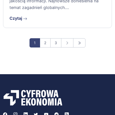
jakością informacji. Najnowsze doniesienia na
temat zagadnień globalnych.…
Czytaj
1
2
3