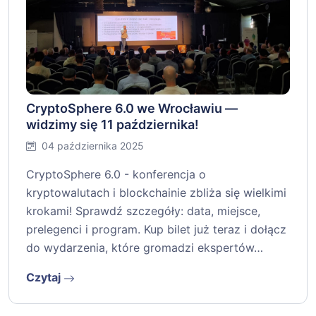
CryptoSphere 6.0 we Wrocławiu —
widzimy się 11 października!
04 października 2025
CryptoSphere 6.0 - konferencja o
kryptowalutach i blockchainie zbliża się wielkimi
krokami! Sprawdź szczegóły: data, miejsce,
prelegenci i program. Kup bilet już teraz i dołącz
do wydarzenia, które gromadzi ekspertów…
Czytaj