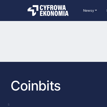
Newsy
Coinbits
s