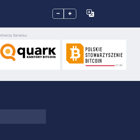
–
+
rtnerzy Serwisu: