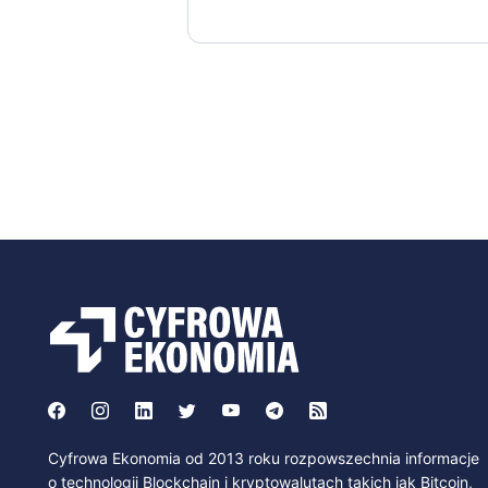
Cyfrowa Ekonomia od 2013 roku rozpowszechnia informacje
o technologii Blockchain i kryptowalutach takich jak Bitcoin,