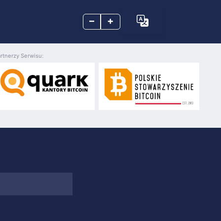
–
+
rtnerzy Serwisu: