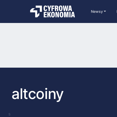
Newsy
altcoiny
s