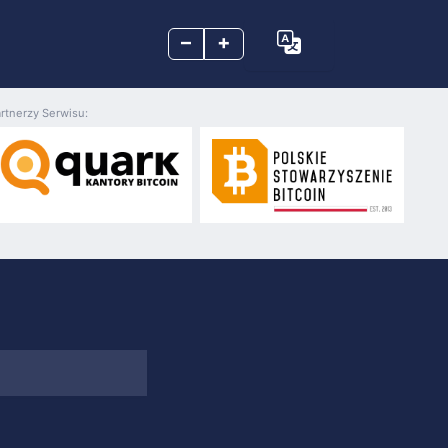
–
+
rtnerzy Serwisu: