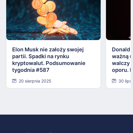
Elon Musk nie założy swojej
Donald 
partii. Spadki na rynku
ważną 
kryptowalut. Podsumowanie
walczy 
tygodnia #587
oporu. 
#584
20 sierpnia 2025
30 lipc