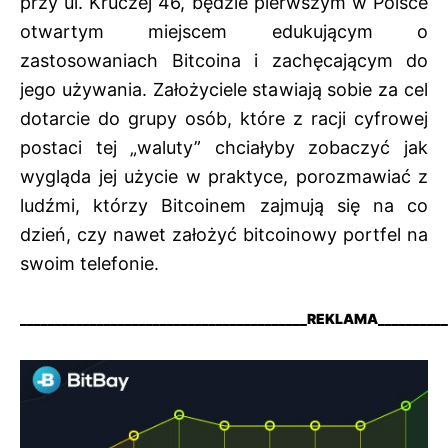
przy ul. Kruczej 46, będzie pierwszym w Polsce
otwartym miejscem edukującym o
zastosowaniach Bitcoina i zachęcającym do
jego używania. Założyciele stawiają sobie za cel
dotarcie do grupy osób, które z racji cyfrowej
postaci tej „waluty” chciałyby zobaczyć jak
wygląda jej użycie w praktyce, porozmawiać z
ludźmi, którzy Bitcoinem zajmują się na co
dzień, czy nawet założyć bitcoinowy portfel na
swoim telefonie.
_________________________________________REKLAMA
__________