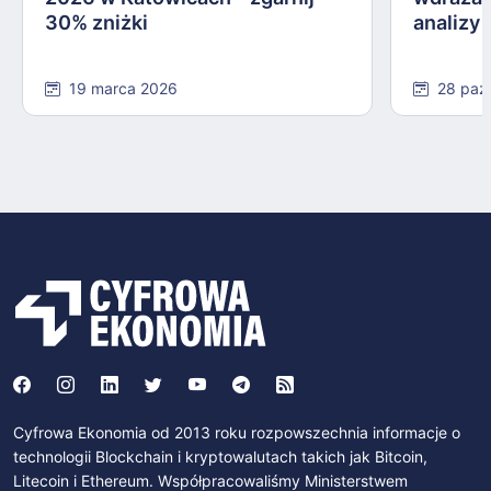
30% zniżki
analizy
19 marca 2026
28 paź
Cyfrowa Ekonomia od 2013 roku rozpowszechnia informacje o
technologii Blockchain i kryptowalutach takich jak Bitcoin,
Litecoin i Ethereum. Współpracowaliśmy Ministerstwem