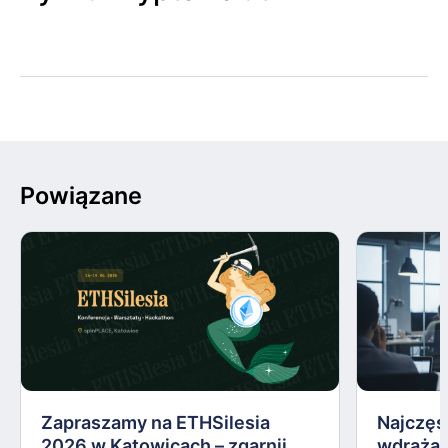
Powiązane
Zapraszamy na ETHSilesia
Najczęs
2026 w Katowicach – zgarnij
wdrażan