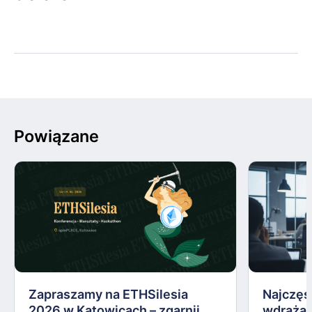
Powiązane
Zapraszamy na ETHSilesia
Najczęs
2026 w Katowicach – zgarnij
wdrażan