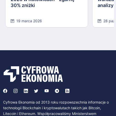
30% zniżki
analizy
19 marca 2026
28 paź
Cyfrowa Ekonomia od 2013 roku rozpowszechnia informacje o
technologii Blockchain i kryptowalutach takich jak Bitcoin,
Litecoin i Ethereum. Współpracowaliśmy Ministerstwem