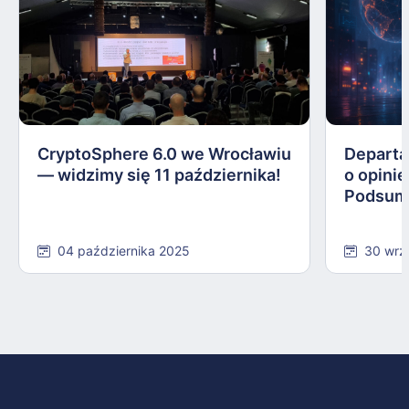
CryptoSphere 6.0 we Wrocławiu
Departa
— widzimy się 11 października!
o opinie
Podsum
04 października 2025
30 wrz