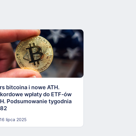
Robinhood kupu
Meta inwestuje
Podsumowanie 
rs bitcoina i nowe ATH.
kordowe wpłaty do ETF-ów
04 czerwca 202
H. Podsumowanie tygodnia
82
16 lipca 2025