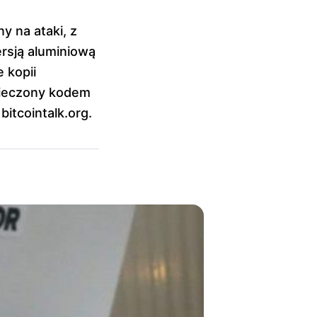
 na ataki, z
ersją aluminiową
 kopii
pieczony kodem
bitcointalk.org.