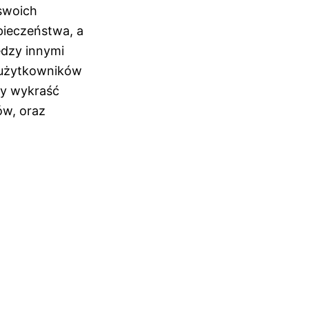
swoich
pieczeństwa, a
dzy innymi
u użytkowników
by wykraść
ów, oraz