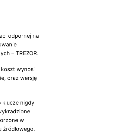
taci odpornej na
owanie
nych – TREZOR.
 koszt wynosi
e, oraz wersję
 klucze nigdy
wykradzione.
worzone w
u źródłowego,