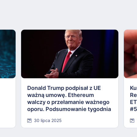
Donald Trump podpisał z UE
Ku
ważną umowę. Ethereum
Re
walczy o przełamanie ważnego
ET
oporu. Podsumowanie tygodnia
#5
#584
30 lipca 2025