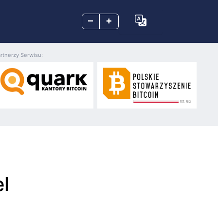
–
+
rtnerzy Serwisu:
l