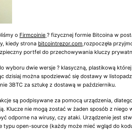
eliśmy o
Firmcoinie
? fizycznej formie Bitcoina w pos
y, kiedy strona
bitcointrezor.com
rozpoczęła przyjm
zpieczny portfel do przechowywania kluczy prywat
 wyboru dwie wersje ? klasyczną, plastikową której
c dzisiaj można spodziewać się dostawy w listopadzi
nie 3BTC za sztukę z dostawą w październiku.
akcje są podpisywane za pomocą urządzenia, dlatego
ją. Klucze nie mogą zostać w żaden sposób z niego 
yć odporne na wirusy, czy ataki. Urządzenie jest st
cje typu open-source (każdy może mieć wgląd do kod