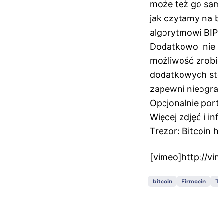
może też go sa
jak czytamy na
algorytmowi
BIP
Dodatkowo nie b
możliwość zrobi
dodatkowych st
zapewni nieogra
Opcjonalnie por
Więcej zdjęć i i
Trezor: Bitcoin 
[vimeo]http://
bitcoin
Firmcoin