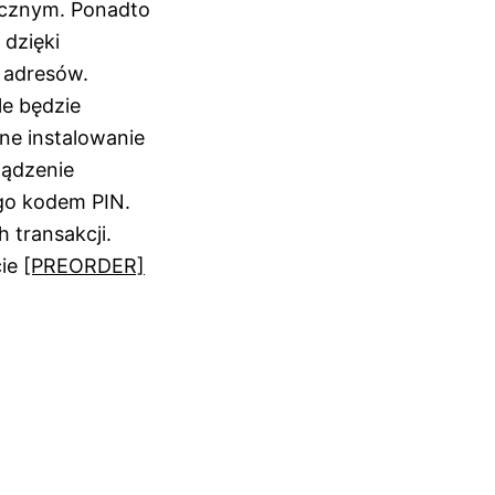
ecznym. Ponadto
 dzięki
 adresów.
e będzie
ne instalowanie
ządzenie
go kodem PIN.
 transakcji.
cie
[PREORDER]