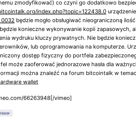
memu zmodyfikować) co czyni go dodatkowo bezpi
bitcointalk.org/index.php?topic=122438.0
urządzenie
 0032
będzie mogło obsługiwać nieograniczoną ilość
ędzie konieczne wykonywanie kopii zapasowych, al
enia wydruku kluczy prywatnych. Nie będzie koniecz
erowników, lub oprogramowania na komputerze. Ur
niczony dostęp fizyczny do portfela zabezpieczone
tfel może zaoferować jednorazowe hasła dla ważnych
nformacji można znaleźć na forum bitcointalk w tema
hardware wallet
vimeo.com/66263948[/vimeo]
Trezor