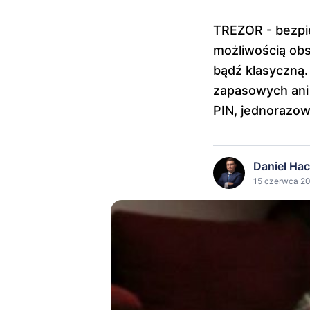
TREZOR - bezpie
możliwością obs
bądź klasyczną.
zapasowych ani 
PIN, jednorazowe
Daniel Ha
15 czerwca 20