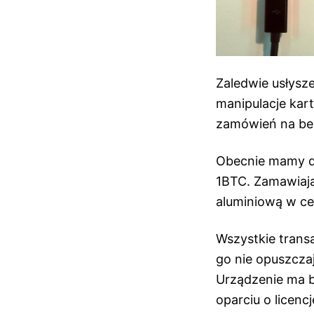
Zaledwie usłysz
manipulacje kart
zamówień na be
Obecnie mamy do
1BTC. Zamawiają
aluminiową w ce
Wszystkie trans
go nie opuszcza
Urządzenie ma b
oparciu o licen