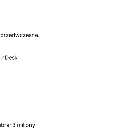
ć przedwczesne.
oinDesk
brał 3 miliony