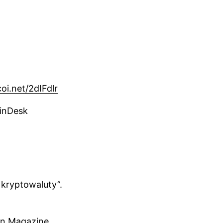
coi.net/2dIFdlr
oinDesk
 kryptowaluty”.
in Magazine