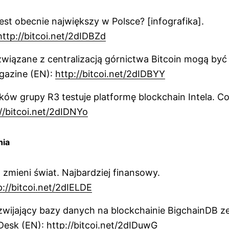
jest obecnie największy w Polsce? [infografika].
http://bitcoi.net/2dIDBZd
wiązane z centralizacją górnictwa Bitcoin mogą by
gazine (EN):
http://bitcoi.net/2dIDBYY
ów grupy R3 testuje platformę blockchain Intela. C
//bitcoi.net/2dIDNYo
nia
 zmieni świat. Najbardziej finansowy.
p://bitcoi.net/2dIELDE
zwijający bazy danych na blockchainie BigchainDB ze
Desk (EN):
http://bitcoi.net/2dIDuwG