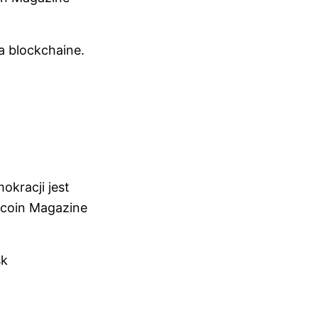
a blockchaine.
okracji jest
tcoin Magazine
sk