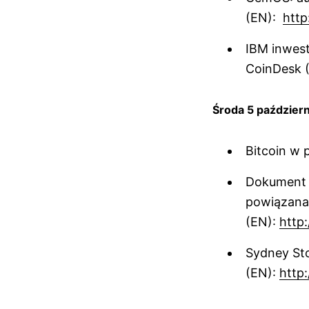
(EN):
http
IBM inwest
CoinDesk 
Środa 5 październ
Bitcoin w p
Dokument P
powiązana
(EN):
http:
Sydney St
(EN):
http: