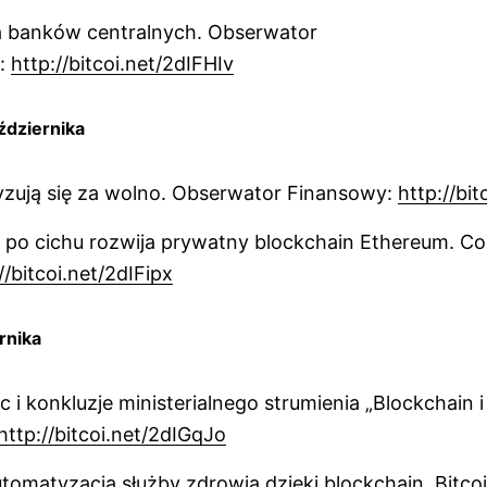
a banków centralnych. Obserwator
:
http://bitcoi.net/2dIFHIv
ździernika
yzują się za wolno. Obserwator Finansowy:
http://bit
po cichu rozwija prywatny blockchain Ethereum. C
//bitcoi.net/2dIFipx
rnika
c i konkluzje ministerialnego strumienia „Blockchain i
http://bitcoi.net/2dIGqJo
omatyzacja służby zdrowia dzięki blockchain. Bitco