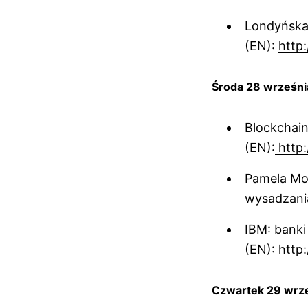
Londyńska
(EN):
http:
Środa 28 wrześni
Blockchain
(EN):
http:
Pamela Mor
wysadzania
IBM: banki
(EN):
http:
Czwartek 29 wrz