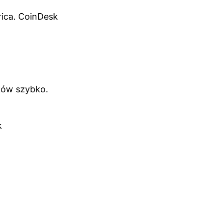
ica. CoinDesk
ków szybko.
k