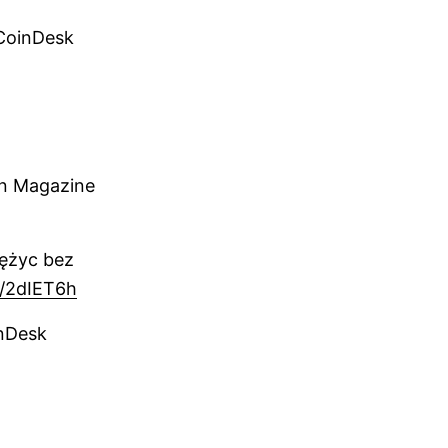
CoinDesk
oin Magazine
iężyc bez
et/2dIET6h
inDesk