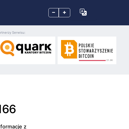
–
+
rtnerzy Serwisu:
166
nformacje z