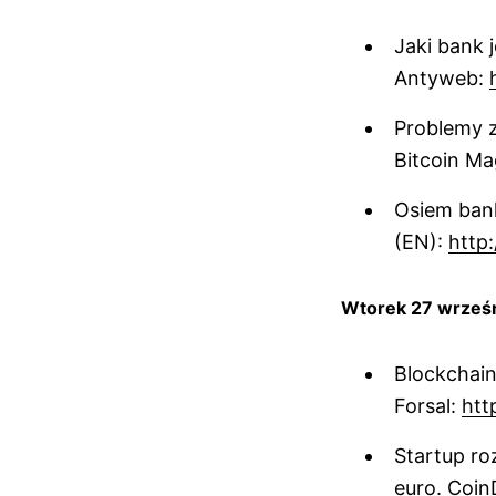
Jaki bank 
Antyweb:
Problemy z
Bitcoin Ma
Osiem bank
(EN):
http:
Wtorek 27 wrześ
Blockchain
Forsal:
htt
Startup ro
euro. Coin