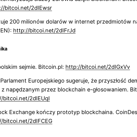
://bitcoi.net/2dIEwsr
uje 200 milionów dolarów w internet przedmiotów n
(EN):
http://bitcoi.net/2dIFrJd
ika
olskim sejmie. Bitcoin.pl:
http://bitcoi.net/2dIGxVv
arlament Europejskiego sugeruje, że przyszłość dem
 z napędzanym przez blockchain e-głosowaniem. Bi
//bitcoi.net/2dIEUqI
ock Exchange kończy prototyp blockchaina. CoinDe
//bitcoi.net/2dIFCEG