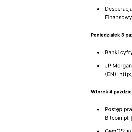
Desperacj
Finansowy
Poniedziałek 3 pa
Banki cyfr
JP Morgan 
(EN):
http:
Wtorek 4 paździe
Postęp pra
Bitcoin.pl:
GemOS: aut