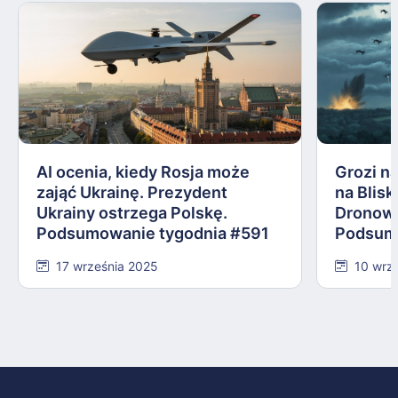
AI ocenia, kiedy Rosja może
Grozi na
zająć Ukrainę. Prezydent
na Blis
Ukrainy ostrzega Polskę.
Dronowy
Podsumowanie tygodnia #591
Podsum
17 września 2025
10 wrz