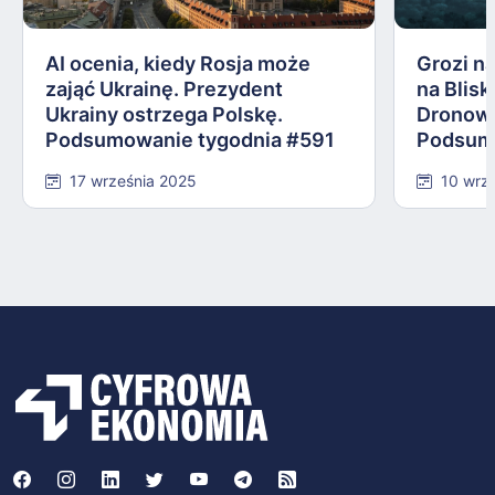
AI ocenia, kiedy Rosja może
Grozi na
zająć Ukrainę. Prezydent
na Blis
Ukrainy ostrzega Polskę.
Dronowy
Podsumowanie tygodnia #591
Podsum
17 września 2025
10 wrz