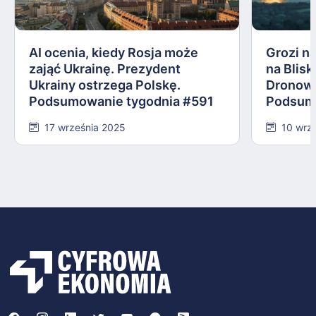
AI ocenia, kiedy Rosja może
Grozi na
zająć Ukrainę. Prezydent
na Blis
Ukrainy ostrzega Polskę.
Dronowy
Podsumowanie tygodnia #591
Podsum
17 września 2025
10 wrz