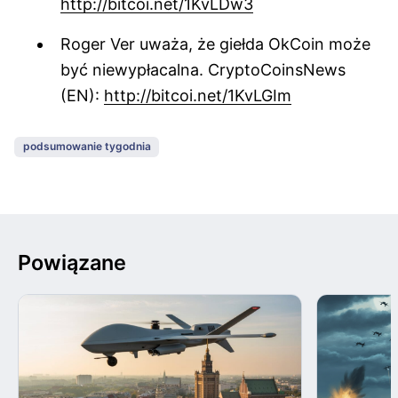
http://bitcoi.net/1KvLDw3
Roger Ver uważa, że giełda OkCoin może
być niewypłacalna. CryptoCoinsNews
(EN):
http://bitcoi.net/1KvLGIm
podsumowanie tygodnia
Powiązane