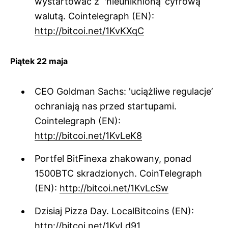
wystartować z 'nieuniknioną’ cyfrową
walutą. Cointelegraph (EN):
http://bitcoi.net/1KvKXqC
Piątek 22 maja
CEO Goldman Sachs: 'uciążliwe regulacje’
ochraniają nas przed startupami.
Cointelegraph (EN):
http://bitcoi.net/1KvLeK8
Portfel BitFinexa zhakowany, ponad
1500BTC skradzionych. CoinTelegraph
(EN):
http://bitcoi.net/1KvLcSw
Dzisiaj Pizza Day. LocalBitcoins (EN):
http://bitcoi.net/1KvLd91