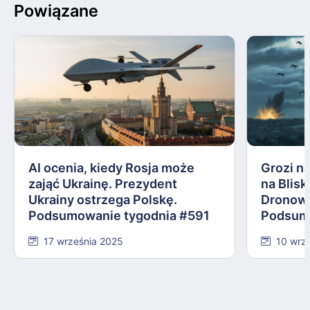
Powiązane
AI ocenia, kiedy Rosja może
Grozi na
zająć Ukrainę. Prezydent
na Blis
Ukrainy ostrzega Polskę.
Dronowy
Podsumowanie tygodnia #591
Podsum
17 września 2025
10 wrz