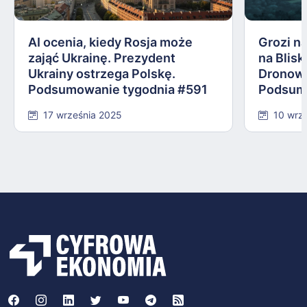
AI ocenia, kiedy Rosja może
Grozi na
zająć Ukrainę. Prezydent
na Blis
Ukrainy ostrzega Polskę.
Dronowy
Podsumowanie tygodnia #591
Podsum
17 września 2025
10 wrz