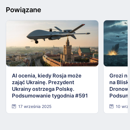
Powiązane
AI ocenia, kiedy Rosja może
Grozi na
zająć Ukrainę. Prezydent
na Blis
Ukrainy ostrzega Polskę.
Dronowy
Podsumowanie tygodnia #591
Podsum
17 września 2025
10 wrz