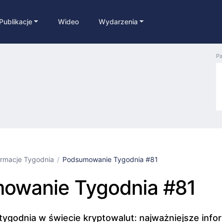
Publikacje
Wideo
Wydarzenia
Pa
ormacje Tygodnia
Podsumowanie Tygodnia #81
owanie Tygodnia #81
godnia w świecie kryptowalut: najważniejsze info