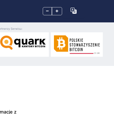
–
+
rtnerzy Serwisu:
rmacje z