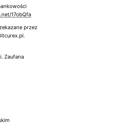
 bankowości
oi.net/17obQfa
rzekazane przez
itcurex.pl.
i. Zaufana
skim