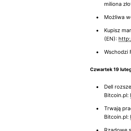
miliona zł
Możliwa w
Kupisz ma
(EN):
http:
Wschodzi F
Czwartek 19 lute
Dell rozsz
Bitcoin.pl:
Trwają pra
Bitcoin.pl:
Rządowe st