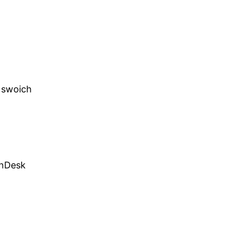
i swoich
inDesk