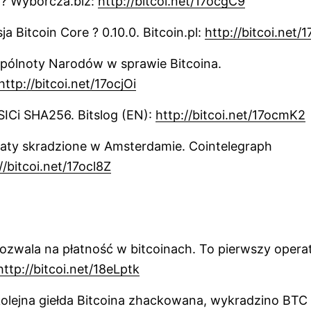
m? Wyborcza.biz:
http://bitcoi.net/17ocgC9
a Bitcoin Core ? 0.10.0. Bitcoin.pl:
http://bitcoi.net/
pólnoty Narodów w sprawie Bitcoina.
http://bitcoi.net/17ocjOi
ICi SHA256. Bitslog (EN):
http://bitcoi.net/17ocmK2
aty skradzione w Amsterdamie. Cointelegraph
//bitcoi.net/17ocl8Z
ozwala na płatność w bitcoinach. To pierwszy operat
http://bitcoi.net/18eLptk
kolejna giełda Bitcoina zhackowana, wykradzino BTC 