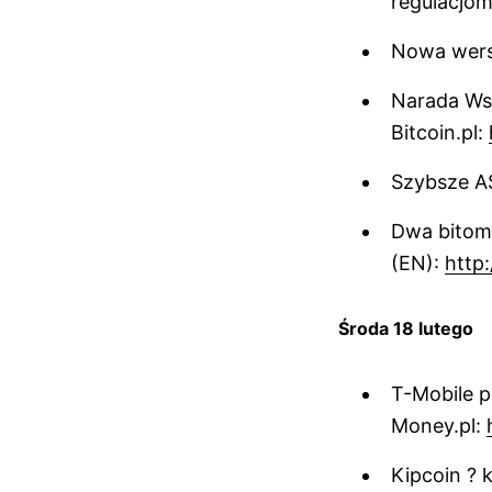
regulacjo
Nowa wersj
Narada Ws
Bitcoin.pl:
Szybsze AS
Dwa bitom
(EN):
http:
Środa 18 lutego
T-Mobile p
Money.pl:
Kipcoin ? 