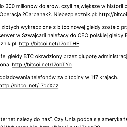
ło 300 milionów dolarów, czyli największe w historii
Operacja ?Carbanak?. Niebezpiecznik.pl:
http://bitc
 złotych wykradzione z bitcoinowej giełdy zostało p
erwer w Szwajcarii należący do CEO polskiej giełdy B
znik.pl:
http://bitcoi.net/17obTHF
fel giełdy BTC okradziony przez głupotę administracj
rona:
http://bitcoi.net/17obTYo
doładowania telefonów za bitcoiny w 117 krajach.
http://bitcoi.net/17obXaz
ternet należy do nas”. Czy Unia podda się amerykań