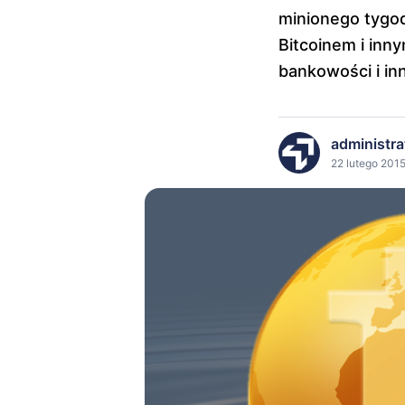
minionego tygodn
Bitcoinem i inn
bankowości i in
administra
22 lutego 2015