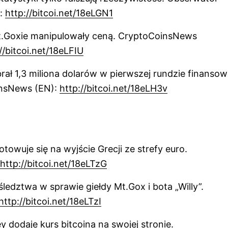
:
http://bitcoi.net/18eLGN1
t.Goxie manipulowały ceną. CryptoCoinsNews
//bitcoi.net/18eLFIU
rał 1,3 miliona dolarów w pierwszej rundzie finansow
nsNews (EN):
http://bitcoi.net/18eLH3v
towuje się na wyjście Grecji ze strefy euro.
http://bitcoi.net/18eLTzG
śledztwa w sprawie giełdy Mt.Gox i bota „Willy”.
http://bitcoi.net/18eLTzI
dodaje kurs bitcoina na swojej stronie.