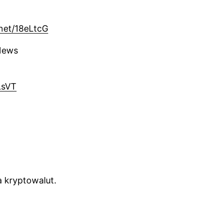
.net/18eLtcG
News
LsVT
 kryptowalut.