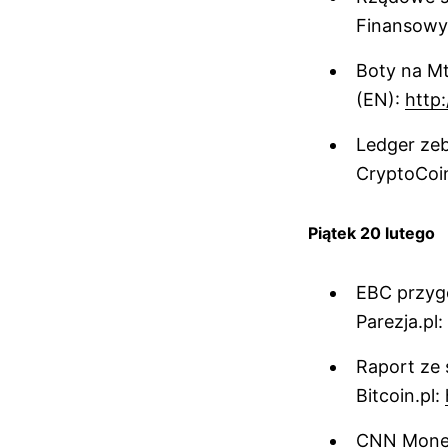
Finansowy
Boty na M
(EN):
http:
Ledger zeb
CryptoCoi
Piątek 20 lutego
EBC przygo
Parezja.pl:
Raport ze 
Bitcoin.pl:
CNN Money 