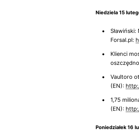
Niedziela 15 lute
Sławiński:
Forsal.pl:
h
Klienci mo
oszczędno
Vaultoro o
(EN):
http:
1,75 milio
(EN):
http
Poniedziałek 16 l