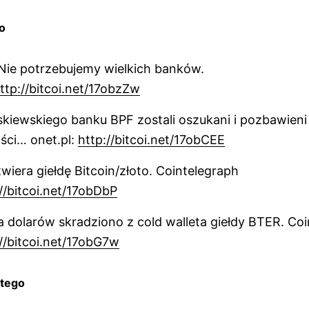
go
 Nie potrzebujemy wielkich banków.
ttp://bitcoi.net/17obzZw
skiewskiego banku BPF zostali oszukani i pozbawien
ści… onet.pl:
http://bitcoi.net/17obCEE
twiera giełdę Bitcoin/złoto. Cointelegraph
//bitcoi.net/17obDbP
na dolarów skradziono z cold walleta giełdy BTER. Co
://bitcoi.net/17obG7w
utego