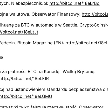
otych. Niebezpiecznik.pl:
http://bitcoi.net/18eLrBq
ojna walutowa. Obserwator Finansowy:
http://bitcoi
rihuanę za BTC w automacie w Seattle. CryptoCoins
//bitcoi.net/18eLtJt
edcoin. Bitcoin Magazine (EN):
http://bitcoi.net/18e
go
erza płatności BTC na Kanadę i Wielką Brytanię.
http://bitcoi.net/18eLFIR
cę nad ustanowieniem standardu bezpieczeństwa dla
http://bitcoi.net/18eLGMU
atystyki tylko fałszują rzeczywistość. Obserwator