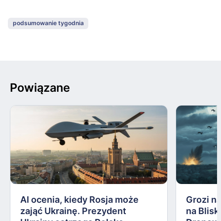
podsumowanie tygodnia
Powiązane
AI ocenia, kiedy Rosja może
Grozi na
zająć Ukrainę. Prezydent
na Blis