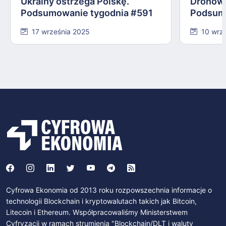
Ukrainy ostrzega Polskę.
Dronowy
Podsumowanie tygodnia #591
Podsum
17 września 2025
10 wrz
Cyfrowa Ekonomia od 2013 roku rozpowszechnia informacje o
technologii Blockchain i kryptowalutach takich jak Bitcoin,
Litecoin i Ethereum. Współpracowaliśmy Ministerstwem
Cyfryzacji w ramach strumienia "Blockchain/DLT i waluty