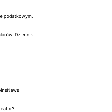
wie podatkowym.
olarów. Dziennik
CoinsNews
reator?