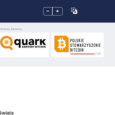
–
+
rtnerzy Serwisu:
świata