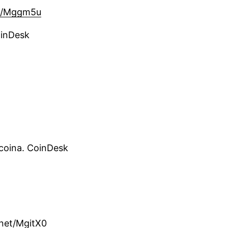
net/Mggm5u
oinDesk
tcoina. CoinDesk
i.net/MgitX0