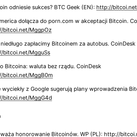
oin odniesie sukces? BTC Geek (EN):
http://bitcoi.
erica dołącza do porn.com w akceptacji Bitcoin. C
://bitcoi.net/MggpOz
i niedługo zapłacimy Bitcoinem za autobus. CoinDesk
://bitcoi.net/MgguSs
 Bitcoina: waluta bez rządu. CoinDesk
://bitcoi.net/MggB0m
e wyciekły z Google sugerują plany wprowadzenia Bi
://bitcoi.net/MggG4d
a
zważa honorowanie Bitcoinów. WP (PL):
http://bitco