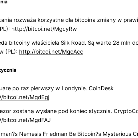
znia
tania rozważa korzystne dla bitcoina zmiany w pra
(PL):
http://bitcoi.net/MgcyRw
da bitcoiny właściciela Silk Road. Są warte 28 mln d
w (PL):
http://bitcoi.net/MgcAcc
tycznia
uare po raz pierwszy w Londynie. CoinDesk
//bitcoi.net/MgdEgj
rezor zostaną wysłane pod koniec stycznia. Crypto
://bitcoi.net/MgdFAJ
man?s Nemesis Friedman Be Bitcoin?s Mysterious C