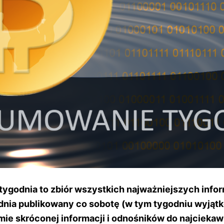
godnia to zbiór wszystkich najważniejszych infor
dnia publikowany co sobotę (w tym tygodniu wyjąt
rmie skróconej informacji i odnośników do najcieka