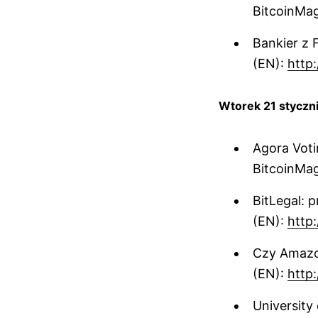
BitcoinMa
Bankier z 
(EN):
http
Wtorek 21 styczn
Agora Voti
BitcoinMa
BitLegal: 
(EN):
http:
Czy Amazon
(EN):
http
University