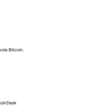
ole Bitcoin.
CoinDesk