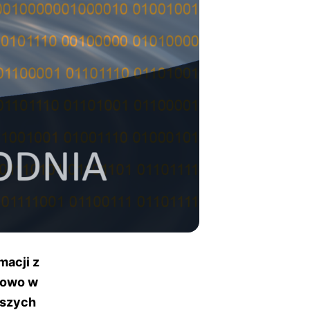
macji z
kowo w
wszych