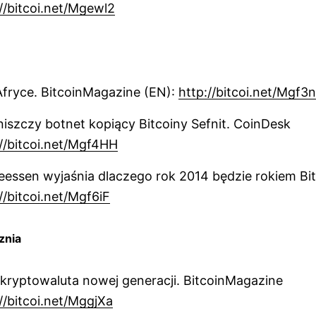
//bitcoi.net/Mgewl2
Afryce. BitcoinMagazine (EN):
http://bitcoi.net/Mgf3
niszczy botnet kopiący Bitcoiny Sefnit. CoinDesk
://bitcoi.net/Mgf4HH
essen wyjaśnia dlaczego rok 2014 będzie rokiem Bi
//bitcoi.net/Mgf6iF
znia
kryptowaluta nowej generacji. BitcoinMagazine
//bitcoi.net/MggjXa