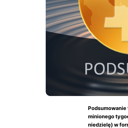
Podsumowanie ty
minionego tygo
niedzielę) w fo