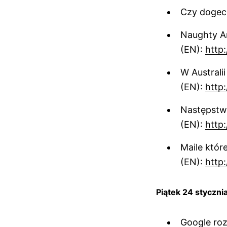
Czy dogec
Naughty Am
(EN):
http
W Australi
(EN):
http
Następstwo
(EN):
http
Maile któr
(EN):
http
Piątek 24 styczni
Google ro