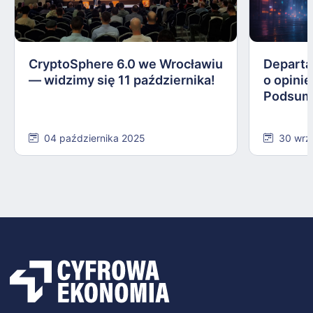
CryptoSphere 6.0 we Wrocławiu
Departa
— widzimy się 11 października!
o opinie
Podsum
04 października 2025
30 wrz