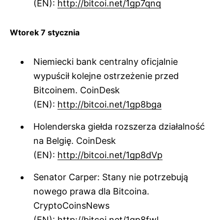
(EN):
http://bitcoi.net/1gp7qnq
Wtorek 7 stycznia
Niemiecki bank centralny oficjalnie
wypuścił kolejne ostrzeżenie przed
Bitcoinem. CoinDesk
(EN):
http://bitcoi.net/1gp8bga
Holenderska giełda rozszerza działalność
na Belgię. CoinDesk
(EN):
http://bitcoi.net/1gp8dVp
Senator Carper: Stany nie potrzebują
nowego prawa dla Bitcoina.
CryptoCoinsNews
(EN):
http://bitcoi.net/1gp8fwl