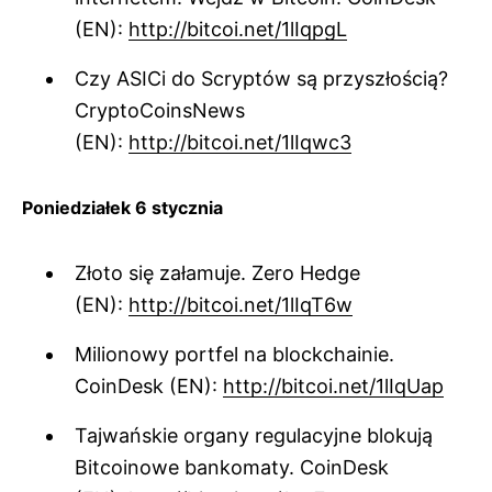
(EN):
http://bitcoi.net/1lIqpgL
Czy ASICi do Scryptów są przyszłością?
CryptoCoinsNews
(EN):
http://bitcoi.net/1lIqwc3
Poniedziałek 6 stycznia
Złoto się załamuje. Zero Hedge
(EN):
http://bitcoi.net/1lIqT6w
Milionowy portfel na blockchainie.
CoinDesk (EN):
http://bitcoi.net/1lIqUap
Tajwańskie organy regulacyjne blokują
Bitcoinowe bankomaty. CoinDesk