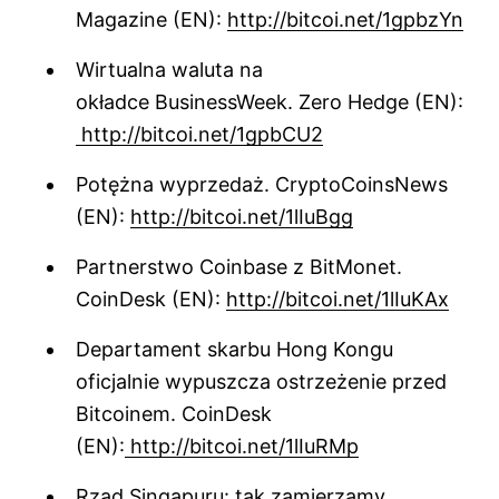
Magazine (EN):
http://bitcoi.net/1gpbzYn
Wirtualna waluta na
okładce BusinessWeek. Zero Hedge (EN):
http://bitcoi.net/1gpbCU2
Potężna wyprzedaż. CryptoCoinsNews
(EN):
http://bitcoi.net/1lIuBgg
Partnerstwo Coinbase z BitMonet.
CoinDesk (EN):
http://bitcoi.net/1lIuKAx
Departament skarbu Hong Kongu
oficjalnie wypuszcza ostrzeżenie przed
Bitcoinem. CoinDesk
(EN):
http://bitcoi.net/1lIuRMp
Rząd Singapuru: tak zamierzamy