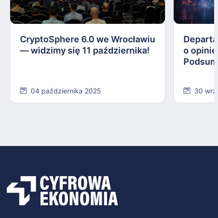
CryptoSphere 6.0 we Wrocławiu
Departa
— widzimy się 11 października!
o opinie
Podsum
04 października 2025
30 wrz