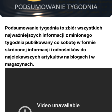
Podsumowanie tygodnia to zbiór wszystkich
najważniejszych informacji z minionego
tygodnia publikowany co sobotę w formie
skróconej informacji i odnośników do
najciekawszych artykułów na blogach i w
magazynach.