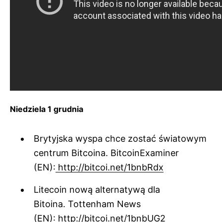
Niedziela 1 grudnia
Brytyjska wyspa chce zostać światowym
centrum Bitcoina. BitcoinExaminer
(EN):
http://bitcoi.net/1bnbRdx
Litecoin nową alternatywą dla
Bitoina. Tottenham News
(EN):
http://bitcoi.net/1bnbUG2