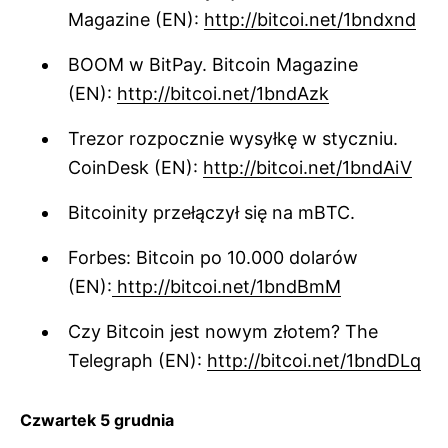
Magazine (EN):
http://bitcoi.net/1bndxnd
BOOM w BitPay. Bitcoin Magazine
(EN):
http://bitcoi.net/1bndAzk
Trezor rozpocznie wysyłkę w styczniu.
CoinDesk (EN):
http://bitcoi.net/1bndAiV
Bitcoinity przełączył się na mBTC.
Forbes: Bitcoin po 10.000 dolarów
(EN):
http://bitcoi.net/1bndBmM
Czy Bitcoin jest nowym złotem? The
Telegraph (EN):
http://bitcoi.net/1bndDLq
Czwartek 5 grudnia