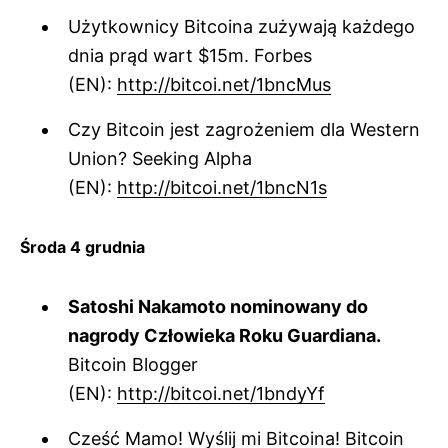
Użytkownicy Bitcoina zużywają każdego
dnia prąd wart $15m. Forbes
(EN):
http://bitcoi.net/1bncMus
Czy Bitcoin jest zagrożeniem dla Western
Union? Seeking Alpha
(EN):
http://bitcoi.net/1bncN1s
Środa 4 grudnia
Satoshi Nakamoto nominowany do
nagrody Człowieka Roku Guardiana.
Bitcoin Blogger
(EN):
http://bitcoi.net/1bndyYf
Cześć Mamo! Wyślij mi Bitcoina! Bitcoin