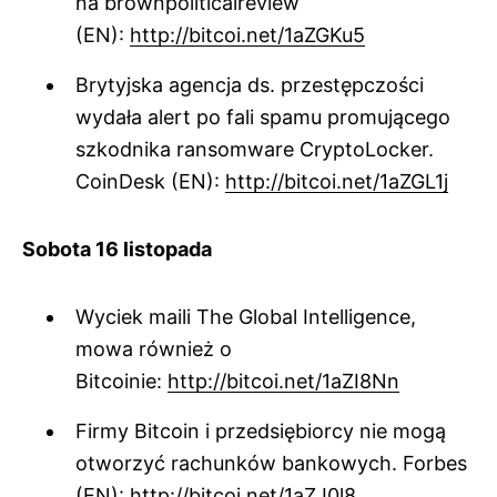
na brownpoliticalreview
(EN):
http://bitcoi.net/1aZGKu5
Brytyjska agencja ds. przestępczości
wydała alert po fali spamu promującego
szkodnika ransomware CryptoLocker.
CoinDesk (EN):
http://bitcoi.net/1aZGL1j
Sobota 16 listopada
Wyciek maili The Global Intelligence,
mowa również o
Bitcoinie:
http://bitcoi.net/1aZI8Nn
Firmy Bitcoin i przedsiębiorcy nie mogą
otworzyć rachunków bankowych. Forbes
(EN):
http://bitcoi.net/1aZJ0l8