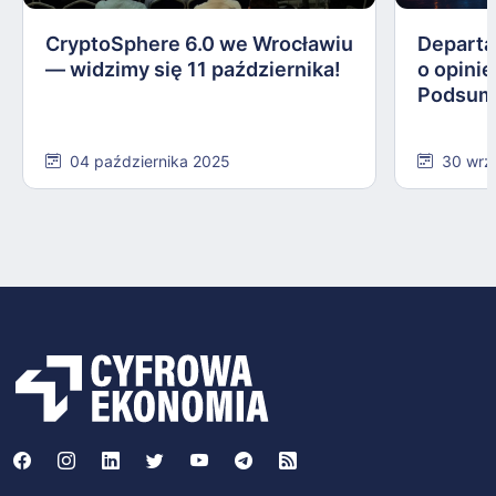
CryptoSphere 6.0 we Wrocławiu
Departa
— widzimy się 11 października!
o opinie
Podsum
04 października 2025
30 wrz