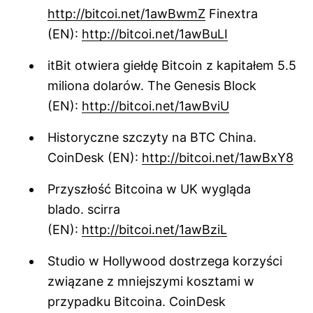
http://bitcoi.net/1awBwmZ
Finextra
(EN):
http://bitcoi.net/1awBuLI
itBit otwiera giełdę Bitcoin z kapitałem 5.5
miliona dolarów. The Genesis Block
(EN):
http://bitcoi.net/1awBviU
Historyczne szczyty na BTC China.
CoinDesk (EN):
http://bitcoi.net/1awBxY8
Przyszłość Bitcoina w UK wygląda
blado. scirra
(EN):
http://bitcoi.net/1awBziL
Studio w Hollywood dostrzega korzyści
związane z mniejszymi kosztami w
przypadku Bitcoina. CoinDesk