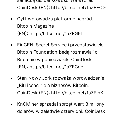
senacką ds. bankowości we wtorek.
CoinDesk (EN):
http://bitcoi.net/1aZFFCG
Gyft wprowadza platformę nagród.
Bitcoin Magazine
(EN):
http://bitcoi.net/1aZFG9I
FinCEN, Secret Service i przedstawiciele
Bitcoin Foundation będą rozmawiali o
Bitcoinie w poniedziałek. CoinDesk
(EN):
http://bitcoi.net/1aZFGqc
Stan Nowy Jork rozważa wprowadzenie
„BitLicencji” dla biznesów Bitcoin.
CoinDesk (EN):
http://bitcoi.net/1aZFIhK
KnCMiner sprzedał sprzęt wart 3 miliony
dolarów w zaledwie cztery dni. CoinDesk