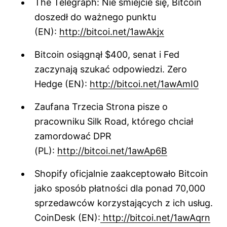
The Telegraph: Nie śmiejcie się, Bitcoin
doszedł do ważnego punktu
(EN):
http://bitcoi.net/1awAkjx
Bitcoin osiągnął $400, senat i Fed
zaczynają szukać odpowiedzi. Zero
Hedge (EN):
http://bitcoi.net/1awAmI0
Zaufana Trzecia Strona pisze o
pracowniku Silk Road, którego chciał
zamordować DPR
(PL):
http://bitcoi.net/1awAp6B
Shopify oficjalnie zaakceptowało Bitcoin
jako sposób płatności dla ponad 70,000
sprzedawców korzystających z ich usług.
CoinDesk (EN):
http://bitcoi.net/1awAqrn