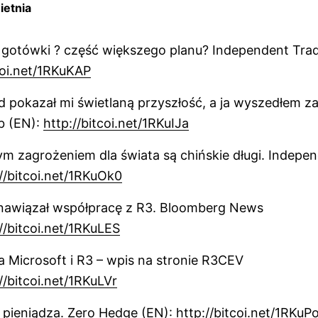
ietnia
 gotówki ? część większego planu? Independent Trad
coi.net/1RKuKAP
 pokazał mi świetlaną przyszłość, a ja wyszedłem z
b (EN):
http://bitcoi.net/1RKuIJa
m zagrożeniem dla świata są chińskie długi. Indepe
//bitcoi.net/1RKuOk0
 nawiązał współpracę z R3. Bloomberg News
//bitcoi.net/1RKuLES
 Microsoft i R3 – wpis na stronie R3CEV
//bitcoi.net/1RKuLVr
 pieniądza. Zero Hedge (EN):
http://bitcoi.net/1RKuP