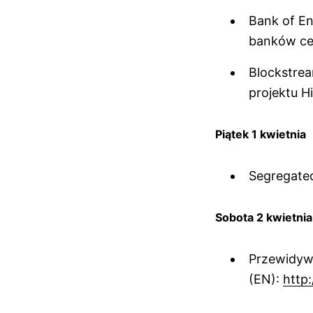
Bank of En
banków ce
Blockstrea
projektu H
Piątek 1 kwietnia
Segregated
Sobota 2 kwietnia
Przewidywa
(EN):
http: