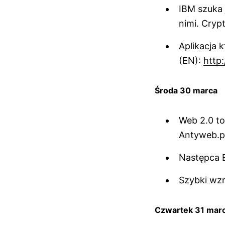
IBM szuka 
nimi. Cry
Aplikacja 
(EN):
http:
Środa 30 marca
Web 2.0 to
Antyweb.p
Następca B
Szybki wz
Czwartek 31 mar