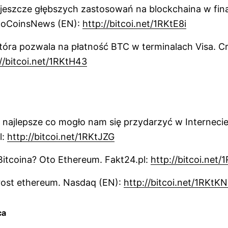
jeszcze głębszych zastosowań na blockchaina w fin
ptoCoinsNews (EN):
http://bitcoi.net/1RKtE8i
która pozwala na płatność BTC w terminalach Visa.
//bitcoi.net/1RKtH43
 najlepsze co mogło nam się przydarzyć w Internecie
l:
http://bitcoi.net/1RKtJZG
itcoina? Oto Ethereum. Fakt24.pl:
http://bitcoi.net/
rost ethereum. Nasdaq (EN):
http://bitcoi.net/1RKtK
ca