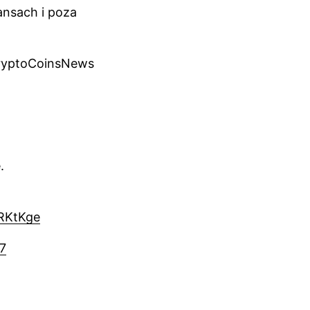
ansach i poza
 CryptoCoinsNews
.
1RKtKge
N7