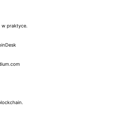
t w praktyce.
CoinDesk
edium.com
blockchain.