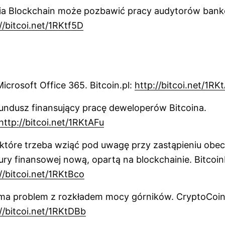
ia Blockchain może pozbawić pracy audytorów ban
//bitcoi.net/1RKtf5D
Microsoft Office 365. Bitcoin.pl:
http://bitcoi.net/1RK
undusz finansujący pracę deweloperów Bitcoina.
http://bitcoi.net/1RKtAFu
 które trzeba wziąć pod uwagę przy zastąpieniu obec
tury finansowej nową, opartą na blockchainie. Bitco
//bitcoi.net/1RKtBco
ma problem z rozkładem mocy górników. CryptoCo
//bitcoi.net/1RKtDBb