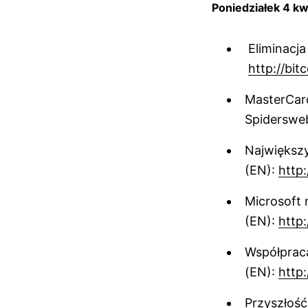
Poniedziałek 4 kw
Eliminacja
http://bit
MasterCard
Spiderswe
Największy
(EN):
http:
Microsoft
(EN):
http:
Współpraca
(EN):
http:
Przyszłość