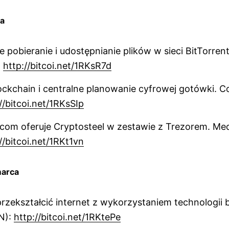
ca
pobieranie i udostępnianie plików w sieci BitTorren
:
http://bitcoi.net/1RKsR7d
lockchain i centralne planowanie cyfrowej gotówki. 
//bitcoi.net/1RKsSIp
.com oferuje Cryptosteel w zestawie z Trezorem. M
//bitcoi.net/1RKt1vn
marca
rzekształcić internet z wykorzystaniem technologii 
N):
http://bitcoi.net/1RKtePe