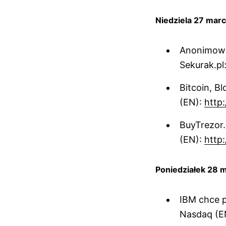
Niedziela 27 mar
Anonimowe 
Sekurak.pl
Bitcoin, B
(EN):
http:
BuyTrezor
(EN):
http:
Poniedziałek 28 
IBM chce p
Nasdaq (E