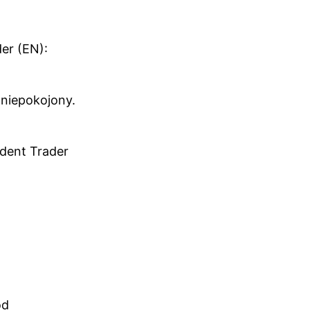
er (EN):
aniepokojony.
ndent Trader
od