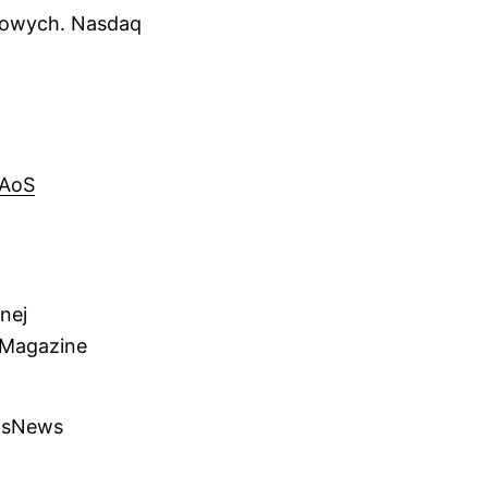
kowych. Nasdaq
tAoS
nej
inMagazine
insNews