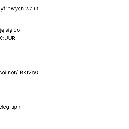
 cyfrowych walut
ją się do
1RKtUUR
tcoi.net/1RKtZb0
elegraph