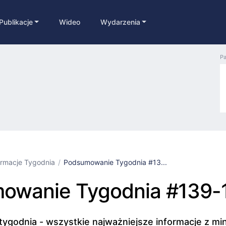
Publikacje
Wideo
Wydarzenia
Pa
ormacje Tygodnia
Podsumowanie Tygodnia #13...
owanie Tygodnia #139-
godnia - wszystkie najważniejsze informacje z mi