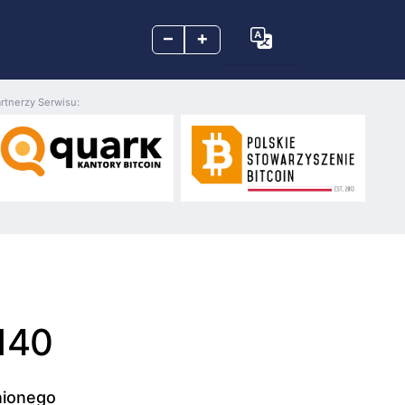
–
+
rtnerzy Serwisu:
140
nionego