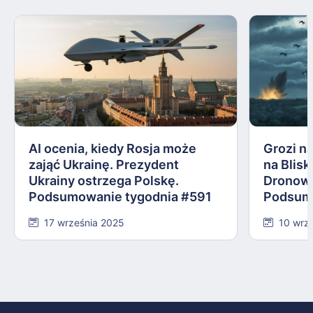
AI ocenia, kiedy Rosja może
Grozi na
zająć Ukrainę. Prezydent
na Blis
Ukrainy ostrzega Polskę.
Dronowy
Podsumowanie tygodnia #591
Podsum
17 września 2025
10 wrz