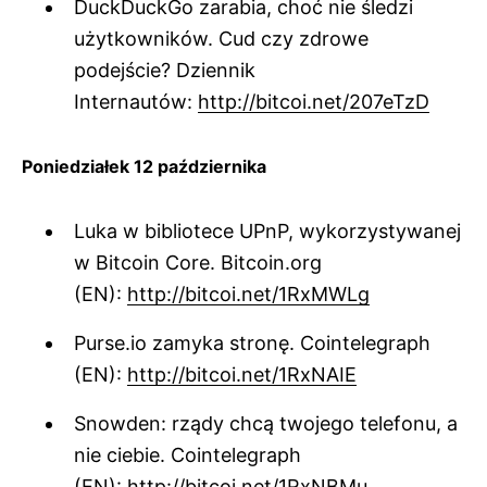
DuckDuckGo zarabia, choć nie śledzi
użytkowników. Cud czy zdrowe
podejście? Dziennik
Internautów:
http://bitcoi.net/207eTzD
Poniedziałek 12 października
Luka w bibliotece UPnP, wykorzystywanej
w Bitcoin Core. Bitcoin.org
(EN):
http://bitcoi.net/1RxMWLg
Purse.io zamyka stronę. Cointelegraph
(EN):
http://bitcoi.net/1RxNAIE
Snowden: rządy chcą twojego telefonu, a
nie ciebie. Cointelegraph
(EN):
http://bitcoi.net/1RxNBMu