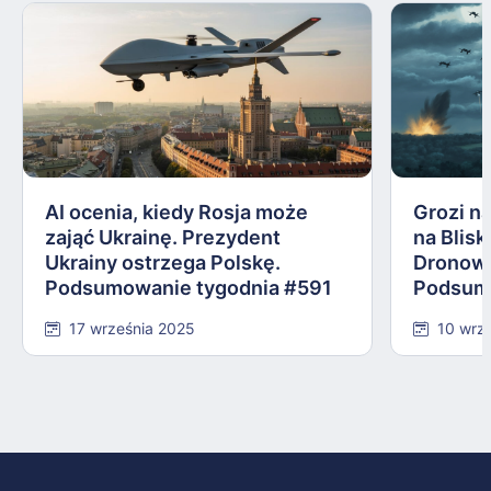
AI ocenia, kiedy Rosja może
Grozi na
zająć Ukrainę. Prezydent
na Blis
Ukrainy ostrzega Polskę.
Dronowy
Podsumowanie tygodnia #591
Podsum
17 września 2025
10 wrz