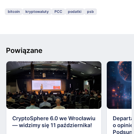
bitcoin
kryptowaluty
PCC
podatki
psb
Powiązane
CryptoSphere 6.0 we Wrocławiu
Departa
— widzimy się 11 października!
o opinie
Podsum