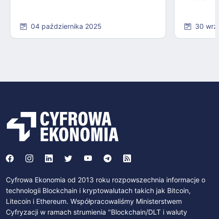
04 października 2025
30 wrz
Cyfrowa Ekonomia od 2013 roku rozpowszechnia informacje o
technologii Blockchain i kryptowalutach takich jak Bitcoin,
Litecoin i Ethereum. Współpracowaliśmy Ministerstwem
Cyfryzacji w ramach strumienia "Blockchain/DLT i waluty