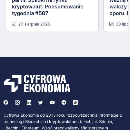
kryptowalut. Podsumowanie
walczy 
tygodnia #587
oporu. 
#584
20 sierpnia 2025
30 lipc
Cyfrowa Ekonomia od 2013 roku rozpowszechnia informacje o
technologii Blockchain i kryptowalutach takich jak Bitcoin,
Litecoin i Ethereum. Współpracowaliśmy Ministerstwem