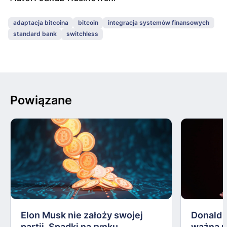
adaptacja bitcoina
bitcoin
integracja systemów finansowych
standard bank
switchless
Powiązane
Elon Musk nie założy swojej
Donald 
partii. Spadki na rynku
ważną 