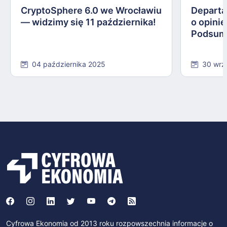
CryptoSphere 6.0 we Wrocławiu
Departa
— widzimy się 11 października!
o opinie
Podsum
04 października 2025
30 wrz
Cyfrowa Ekonomia od 2013 roku rozpowszechnia informacje o